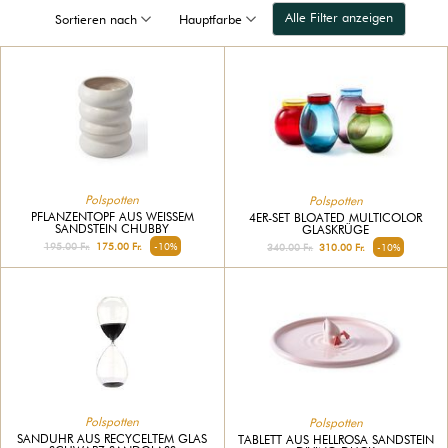
Alle Filter anzeigen
Sortieren nach
Hauptfarbe
Polspotten
Polspotten
PFLANZENTOPF AUS WEISSEM S
4ER-SET BLOATED MULTICOLOR
ANDSTEIN CHUBBY
GLASKRÜGE
195.00 Fr.
175.00 Fr.
-10%
340.00 Fr.
310.00 Fr.
-10%
Polspotten
Polspotten
SANDUHR AUS RECYCELTEM GLAS
TABLETT AUS HELLROSA SANDSTEIN