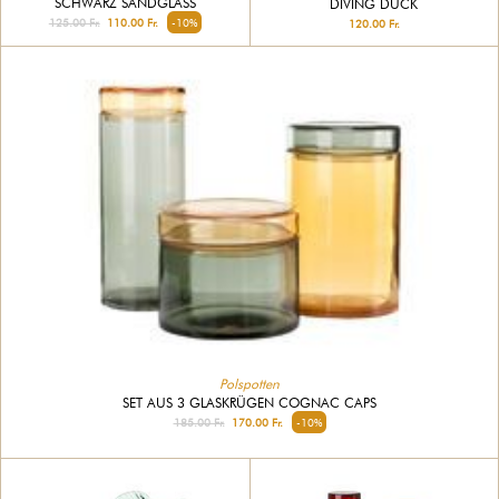
SCHWARZ SANDGLASS
DIVING DUCK
125.00 Fr.
110.00 Fr.
-10%
120.00 Fr.
Polspotten
SET AUS 3 GLASKRÜGEN COGNAC CAPS
185.00 Fr.
170.00 Fr.
-10%