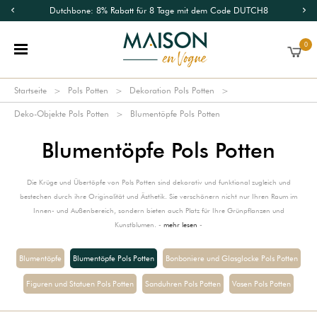
Dutchbone: 8% Rabatt für 8 Tage mit dem Code DUTCH8
0
Startseite
Pols Potten
Dekoration Pols Potten
Deko-Objekte Pols Potten
Blumentöpfe Pols Potten
Blumentöpfe Pols Potten
Die Krüge und Übertöpfe von Pols Potten sind dekorativ und funktional zugleich und
bestechen durch ihre Originalität und Ästhetik. Sie verschönern nicht nur Ihren Raum im
Innen- und Außenbereich, sondern bieten auch Platz für Ihre Grünpflanzen und
Kunstblumen. -
mehr lesen
-
Blumentöpfe
Blumentöpfe Pols Potten
Bonboniere und Glasglocke Pols Potten
Figuren und Statuen Pols Potten
Sanduhren Pols Potten
Vasen Pols Potten