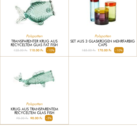
Polspotten
Polspotten
TRANSPARENTER KRUG AUS
SET AUS 3 GLASKRÜGEN MEHRFARBIG
RECYCELTEM GLAS FAT FISH
CAPS
125.00 Fr.
110.00 Fr.
-10%
185.00 Fr.
170.00 Fr.
-10%
Polspotten
KRUG AUS TRANSPARENTEM
RECYCELTEM GLAS FISH
95.00 Fr.
90.00 Fr.
-5%