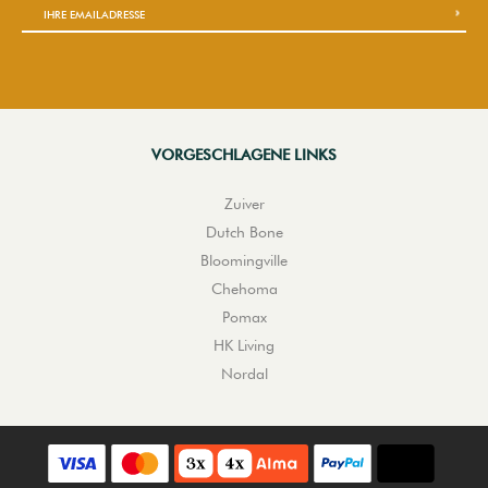
VORGESCHLAGENE LINKS
Zuiver
Dutch Bone
Bloomingville
Chehoma
Pomax
HK Living
Nordal