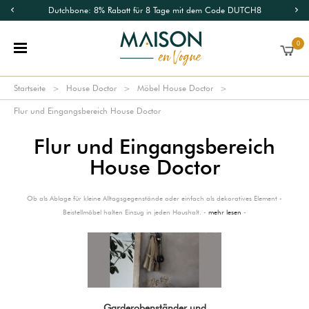
Dutchbone: 8% Rabatt für 8 Tage mit dem Code DUTCH8
0
Startseite
House Doctor
Möbel House Doctor
Flur und Eingangsbereich House Doctor
Flur und Eingangsbereich
House Doctor
Ob als Ablage für kleine Alltagsgegenstände oder einfach als dekoratives Element -
Beistellmöbel halten Einzug in jeden Haushalt. -
mehr lesen
-
Garderobenständer und