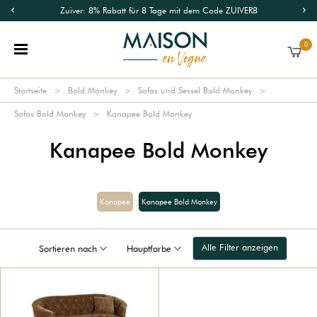
Zuiver: 8% Rabatt für 8 Tage mit dem Code ZUIVER8
0
Startseite
Bold Monkey
Sofas und Sessel Bold Monkey
Sofas Bold Monkey
Kanapee Bold Monkey
Kanapee Bold Monkey
Kanapee
Kanapee Bold Monkey
Alle Filter anzeigen
Sortieren nach
Hauptfarbe