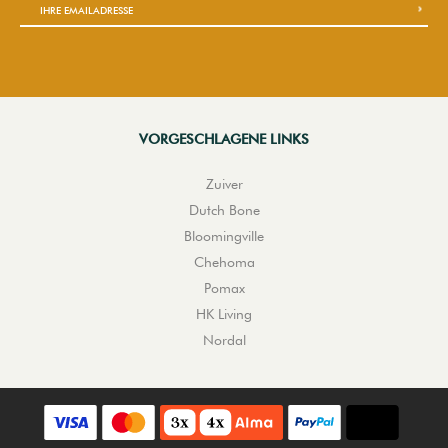
VORGESCHLAGENE LINKS
Zuiver
Dutch Bone
Bloomingville
Chehoma
Pomax
HK Living
Nordal