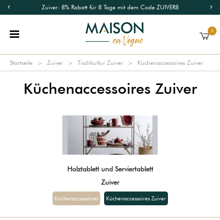
Zuiver: 8% Rabatt für 8 Tage mit dem Code ZUIVER8
0
Startseite
Zuiver
Tischkultur Zuiver
Küchenaccessoires Zuiver
Küchenaccessoires Zuiver
Holztablett und Serviertablett
Zuiver
Küchenaccessoires
Küchenaccessoires Zuiver