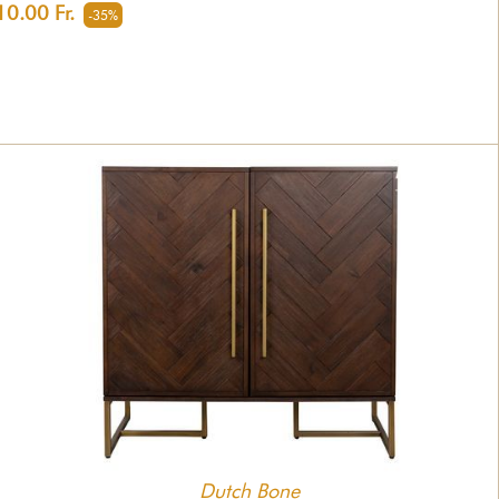
0.00 Fr.
-35%
Dutch Bone