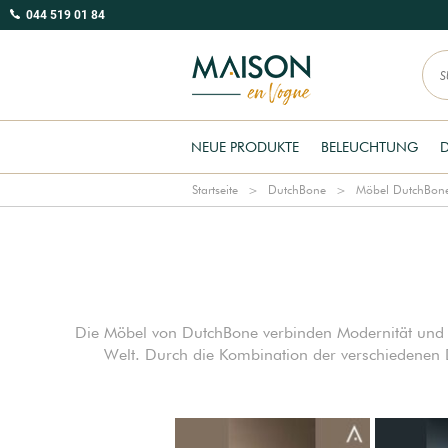
044 519 01 84
NEUE PRODUKTE
BELEUCHTUNG
Startseite
DutchBone
Möbel DutchBon
Die Möbel von DutchBone verbinden Modernität und E
Welt. Durch die Kombination der verschiedenen