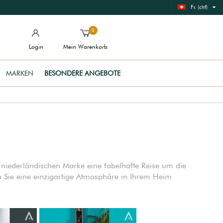
Fr. (chf)
0
Login
Mein Warenkorb
MARKEN
BESONDERE ANGEBOTE
niederländischen Marke eine fabelhafte Reise um die
Sie eine einzigartige Atmosphäre in Ihrem Heim