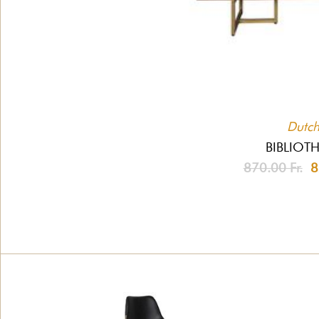
Dutc
BIBLIOT
870.00 Fr.
82