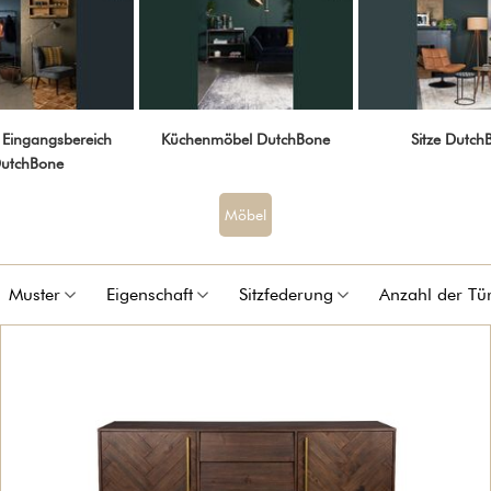
 Eingangsbereich
Küchenmöbel DutchBone
Sitze Dutch
utchBone
Möbel
Muster
Eigenschaft
Sitzfederung
Anzahl der Tü