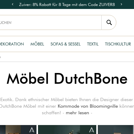
Zuiver: 8% Rabatt für 8 Tage mit dem Code ZUIVER8
DEKORATION
MÖBEL
SOFAS & SESSEL
TEXTIL
TISCHKULTUR
e
Möbel DutchBone
xotik. Dank ethnischer Möbel bieten Ihnen die Designer dieser 
 DutchBone Möbel mit einer
Kommode von Bloomingville
können 
schaffen! -
mehr lesen
-