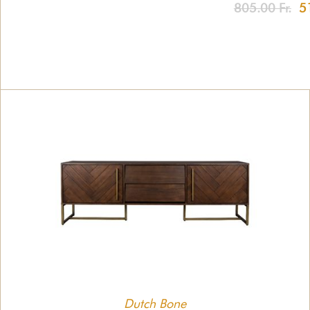
805.00 Fr.
51
Dutch Bone