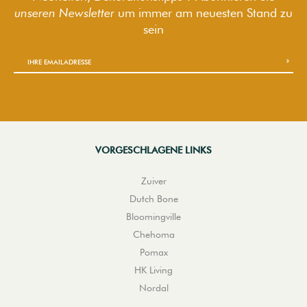
unseren Newsletter
um immer am neuesten Stand zu
sein
VORGESCHLAGENE LINKS
Zuiver
Dutch Bone
Bloomingville
Chehoma
Pomax
HK Living
Nordal