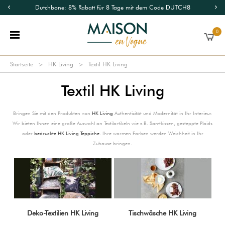
Dutchbone: 8% Rabatt für 8 Tage mit dem Code DUTCH8
0
Startseite
HK Living
Textil HK Living
Textil HK Living
Bringen Sie mit den Produkten von
HK Living
Authentizität und Modernität in Ihr Interieur.
Wir bieten Ihnen eine große Auswahl an Textilartikeln wie z.B. Samtkissen, gesteppte Plaids
oder
bedruckte HK Living Teppiche
. Ihre warmen Farben werden Weichheit in Ihr
Zuhause bringen.
Deko-Textilien HK Living
Tischwäsche HK Living