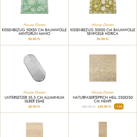
House Doctor
House Doctor
KISSENBEZUG 50X50 CM BAUMWOLLE
KISSENBEZUG 50X50 CM BAUMWOLLE
MINTGRÜN MANO
SENFGELB HDRICA
50.00 Fr.
50.00 Fr.
House Doctor
House Doctor
UNTERSETZER 35,5 CM ALUMINIUM
NATURFASERTEPPICH HELL 250X250
SILBER ESME
CM HEMPI
40.00 Fr.
485.00 Fr.
420.00 Fr.
-15%