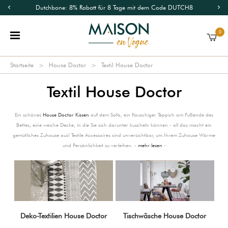
Dutchbone: 8% Rabatt für 8 Tage mit dem Code DUTCH8
0
Startseite
House Doctor
Textil House Doctor
Textil House Doctor
Ein schönes
House Doctor Kissen
auf dem Sofa, ein flauschiger Teppich am Fußende des
Bettes, eine weiche Decke, in die Sie sich darunter kuscheln können - all das macht ein
gemütliches Zuhause aus! Textile Accessoires sind unverzichtbar, um Ihrem Zuhause Wärme
und Persönlichkeit zu verleihen. -
mehr lesen
-
Deko-Textilien House Doctor
Tischwäsche House Doctor