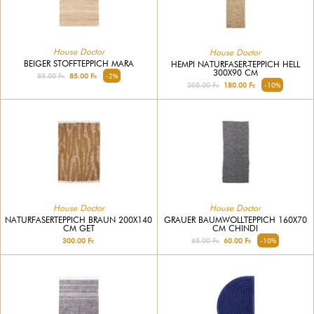
House Doctor
House Doctor
BEIGER STOFFTEPPICH MARA
HEMPI NATURFASER-TEPPICH HELL
300X90 CM
85.00 Fr.
85.00 Fr.
-2%
205.00 Fr.
180.00 Fr.
-10%
House Doctor
House Doctor
NATURFASERTEPPICH BRAUN 200X140
GRAUER BAUMWOLLTEPPICH 160X70
CM GET
CM CHINDI
300.00 Fr.
65.00 Fr.
60.00 Fr.
-10%