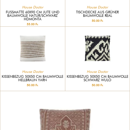
House Doctor
House Doctor
FUSSMATTE 60X90 CM JUTE UND B
TISCHDECKE AUS GRÜNER
AUMWOLLE NATUR/SCHWARZ H
BAUMWOLLE REAL
DMONTA
50.00 Fr.
55.00 Fr.
House Doctor
House Doctor
KISSENBEZUG 50X50 CM BAUMWOLLE
KISSENBEZUG 50X50 CM BAUMWOLLE
HELLBRAUN YARN
SCHWARZ WULO
50.00 Fr.
50.00 Fr.