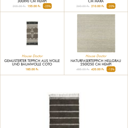
300X90 CM HEMPI
CM MARA
205.00 Fr.
155.00 Fr.
-25%
260.00 Fr.
210.00 Fr.
-20%
House Doctor
House Doctor
GEMUSTERTER TEPPICH AUS WOLLE
NATURFASERTEPPICH HELLGRAU
UND BAUMWOLLE COTO
250X250 CM HEMPI
185.00 Fr.
485.00 Fr.
420.00 Fr.
-15%