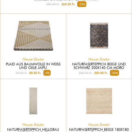
485.00 Fr.
365.00 Fr.
-25%
House Doctor
House Doctor
PLAID AUS BAUMWOLLE IN WEISS U
NATURFASERTEPPICH BEIGE UND
ND GELB JAIPU
SCHWARZ 200X140 CM MORO
90.00 Fr.
85.00 Fr.
-5%
280.00 Fr.
200.00 Fr.
-30%
House Doctor
House Doctor
NATURFASERTEPPICH HELLGRAU
NATURFASERTEPPICH BEIGE 180X180