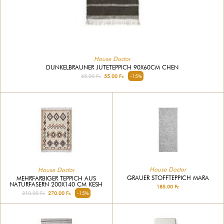
House Doctor
DUNKELBRAUNER JUTETEPPICH 90X60CM CHEN
65.00 Fr.
55.00 Fr.
-15%
House Doctor
House Doctor
GRAUER STOFFTEPPICH MARA
MEHRFARBIGER TEPPICH AUS
NATURFASERN 200X140 CM KESH
185.00 Fr.
310.00 Fr.
270.00 Fr.
-15%