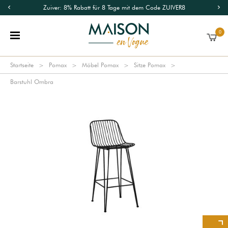
Zuiver: 8% Rabatt für 8 Tage mit dem Code ZUIVER8
0
Startseite
Pomax
Möbel Pomax
Sitze Pomax
Barstuhl Ombra