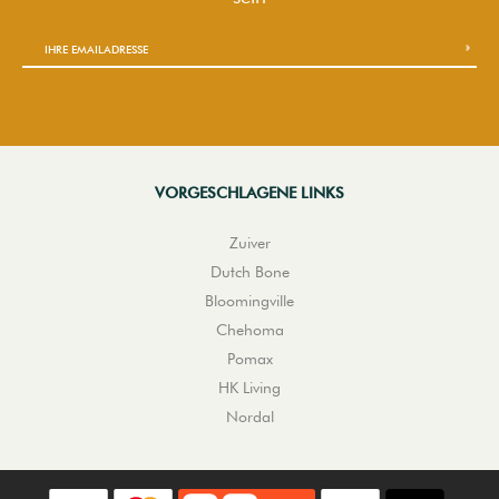
VORGESCHLAGENE LINKS
Zuiver
Dutch Bone
Bloomingville
Chehoma
Pomax
HK Living
Nordal