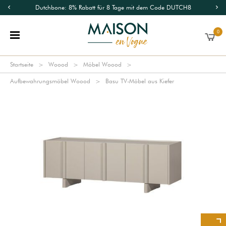
Dutchbone: 8% Rabatt für 8 Tage mit dem Code DUTCH8
0
Startseite
Woood
Möbel Woood
Aufbewahrungsmöbel Woood
Basu TV-Möbel aus Kiefer