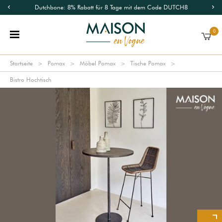
Dutchbone: 8% Rabatt für 8 Tage mit dem Code DUTCH8
0
Startseite
Pomax
Möbel Pomax
Tische Pomax
Bistro Hochtisch