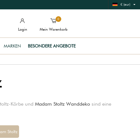
€ (eur)
0
Login
Mein Warenkorb
MARKEN
BESONDERE ANGEBOTE
z
Stoltz-Körbe und
Madam Stoltz Wanddeko
sind eine
am Stoltz