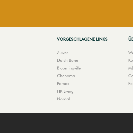
VORGESCHLAGENE LINKS
Ü
Zuiver
We
Dutch Bone
Ku
Bloomingville
ME
Chehoma
Co
Pomax
Pe
HK Living
Nordal