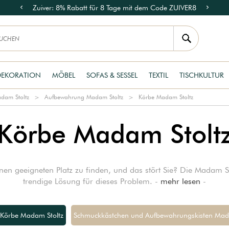
Zuiver: 8% Rabatt für 8 Tage mit dem Code ZUIVER8
DEKORATION
MÖBEL
SOFAS & SESSEL
TEXTIL
TISCHKULTUR
dam Stoltz
Aufbewahrung Madam Stoltz
Körbe Madam Stoltz
Körbe Madam Stolt
nen geeigneten Platz zu finden, und das stört Sie? Die Madam 
trendige Lösung für dieses Problem. -
mehr lesen
-
Körbe Madam Stoltz
Schmuckkästchen und Aufbewahrungskisten Mad