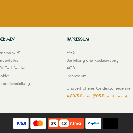
BER MEV
IMPRESSUM
r sind wir?
FAQ
ndenfotos
Bestellung und Rücksendung
V für Händler
AGB
okies
Impressum
rsonaleinstellung
Unübertroffene Kundenzufriedenheit 
4,88
/
5
Sterne
(805 Bewertungen)