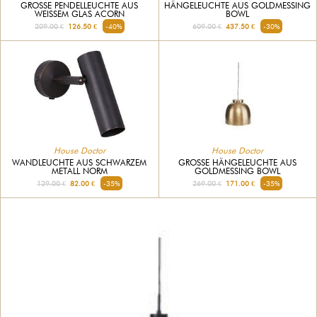
GROSSE PENDELLEUCHTE AUS W
HÄNGELEUCHTE AUS GOLDMESSING
EISSEM GLAS ACORN
BOWL
209.00 €
126.50 €
-40%
609.00 €
437.50 €
-30%
House Doctor
House Doctor
GROSSE HÄNGELEUCHTE AUS G
WANDLEUCHTE AUS SCHWARZEM
OLDMESSING BOWL
METALL NORM
269.00 €
171.00 €
-35%
129.00 €
82.00 €
-35%