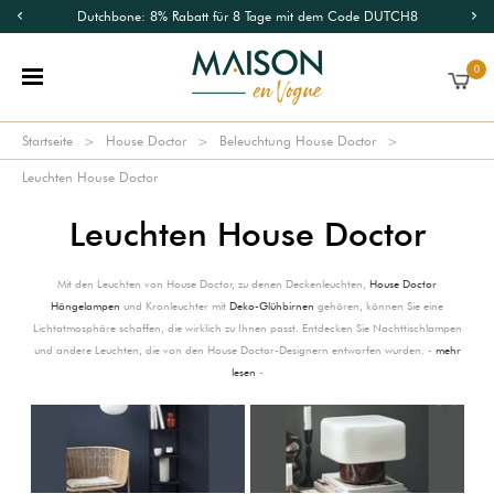
Dutchbone: 8% Rabatt für 8 Tage mit dem Code DUTCH8
0
Startseite
House Doctor
Beleuchtung House Doctor
Leuchten House Doctor
Leuchten House Doctor
Mit den Leuchten von House Doctor, zu denen Deckenleuchten,
House Doctor
Hängelampen
und Kronleuchter mit
Deko-Glühbirnen
gehören, können Sie eine
Lichtatmosphäre schaffen, die wirklich zu Ihnen passt. Entdecken Sie Nachttischlampen
und andere Leuchten, die von den House Doctor-Designern entworfen wurden. -
mehr
lesen
-