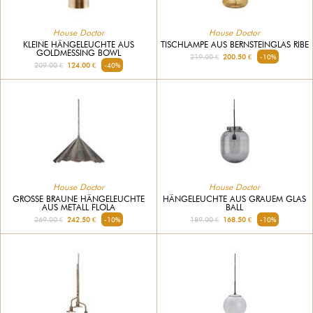
House Doctor
House Doctor
KLEINE HÄNGELEUCHTE AUS
TISCHLAMPE AUS BERNSTEINGLAS RIBE
GOLDMESSING BOWL
219.00 €
200.50 €
-10%
209.00 €
124.00 €
-40%
House Doctor
House Doctor
GROSSE BRAUNE HÄNGELEUCHTE A
HÄNGELEUCHTE AUS GRAUEM GLAS
US METALL FLOLA
BALL
269.00 €
242.50 €
-10%
189.00 €
168.50 €
-10%