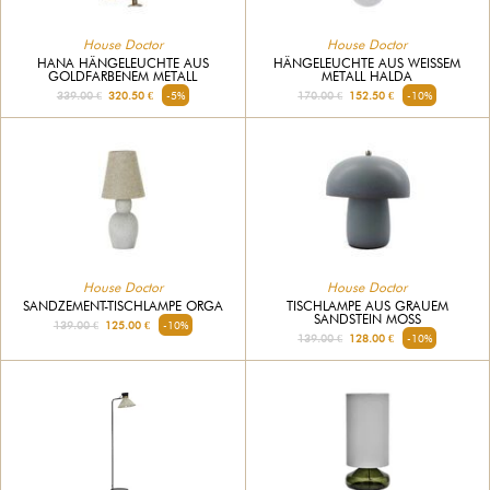
House Doctor
House Doctor
HANA HÄNGELEUCHTE AUS
HÄNGELEUCHTE AUS WEISSEM M
GOLDFARBENEM METALL
ETALL HALDA
339.00 €
320.50 €
-5%
170.00 €
152.50 €
-10%
House Doctor
House Doctor
SANDZEMENT-TISCHLAMPE ORGA
TISCHLAMPE AUS GRAUEM
SANDSTEIN MOSS
139.00 €
125.00 €
-10%
139.00 €
128.00 €
-10%