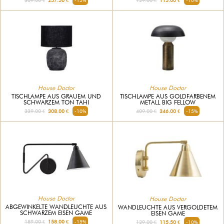
309.00 €
257.50 €
-15%
129.00 €
115.00 €
-10%
House Doctor
House Doctor
TISCHLAMPE AUS GRAUEM UND
TISCHLAMPE AUS GOLDFARBENEM
SCHWARZEM TON TAHI
METALL BIG FELLOW
339.00 €
308.00 €
-10%
409.00 €
346.00 €
-15%
House Doctor
House Doctor
ABGEWINKELTE WANDLEUCHTE AUS
WANDLEUCHTE AUS VERGOLDETEM
SCHWARZEM EISEN GAME
EISEN GAME
189.00 €
158.00 €
-15%
129.00 €
115.50 €
-10%