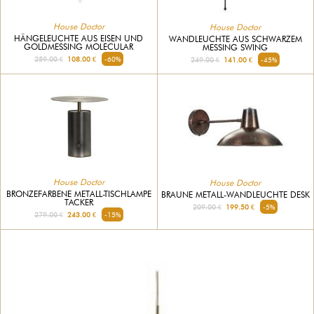
House Doctor
House Doctor
HÄNGELEUCHTE AUS EISEN UND
WANDLEUCHTE AUS SCHWARZEM
GOLDMESSING MOLECULAR
MESSING SWING
259.00 €
108.00 €
-60%
249.00 €
141.00 €
-45%
House Doctor
House Doctor
BRONZEFARBENE METALL-TISCHLAMPE
BRAUNE METALL-WANDLEUCHTE DESK
TACKER
209.00 €
199.50 €
-5%
279.00 €
243.00 €
-15%