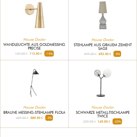
House Doctor
House Doctor
WANDLEUCHTE AUS GOLDMESSING
STEHLAMPE AUS GRAUEM ZEMENT
PRECISE
SAGE
129.00 €
112.50 €
-15%
699.00 €
652.50 €
-5%
House Doctor
House Doctor
BRAUNE MESSING-STEHLAMPE FLOLA
SCHWARZE METALL-TISCHLAMPE
TWICE
409.00 €
385.50 €
-5%
229.00 €
145.00 €
-35%