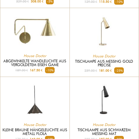
329.00 €
308.00 €
-5%
129.00 €
115.50 €
-10%
House Doctor
House Doctor
ABGEWINKELTE WANDLEUCHTE AUS
TISCHLAMPE AUS MESSING GOLD
VERGOLDETEM EISEN GAME
PRECISE
189.00 €
167.50 €
-10%
239.00 €
181.00 €
-25%
House Doctor
House Doctor
KLEINE BRAUNE HÄNGELEUCHTE AUS
TISCHLAMPE AUS SCHWARZEM
METALL FLOLA
MESSING MAT
179.00 €
163.00 €
-10%
239.00 €
187.00 €
-20%