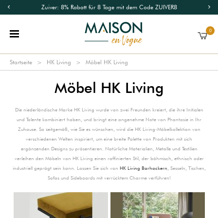
Zuiver: 8% Rabatt für 8 Tage mit dem Code ZUIVER8
0
Startseite
HK Living
Möbel HK Living
Möbel HK Living
Die niederländische Marke HK Living wurde von zwei Freunden kreiert, die ihre Initialen
und Talente kombiniert haben, und bringt eine angenehme Note von Phantasie in Ihr
Zuhause. So zeitgemäß, wie Sie es wünschen, wird die HK Living-Möbelkollektion von
verschiedenen Welten inspiriert, um eine breite Palette von Produkten mit sich
ergänzenden Designs zu präsentieren. Natürliche Materialien, Metalle und Textilien
verleihen den Möbeln von HK Living einen raffinierten Stil, der böhmisch, ethnisch oder
industriell geprägt sein kann. Lassen Sie sich von
HK Living Barhockern
, Sesseln, Tischen,
Sofas und Sideboards mit verrücktem Charme verführen!