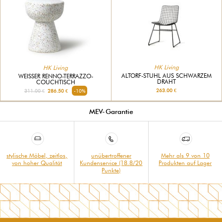
HK Living
HK Living
ALTORF-STUHL AUS SCHWARZEM
WEISSER RENNO-TERRAZZO-C
DRAHT
OUCHTISCH
263.00 €
311.00 €
286.50 €
-10%
MEV-Garantie
stylische Möbel, zeitlos,
unübertroffener
Mehr als 9 von 10
von hoher Qualität
Kundenservice (18.8/20
Produkten auf Lager
Punkte)