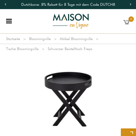
Dutchbone: 8% Rabatt für 8 Tage mit dem Code DUTCH8
0
Startseite
Bloomingville
Möbel Bloomingville
Tische Bloomingville
Schwarzer Beistelltisch Freya