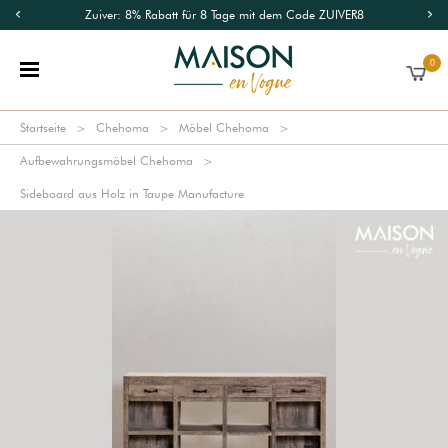
Zuiver: 8% Rabatt für 8 Tage mit dem Code ZUIVER8
0
Startseite
Chehoma
Möbel Chehoma
Aufbewahrungsmöbel Chehoma
Sideboard aus Holz in Taupe Manufacture