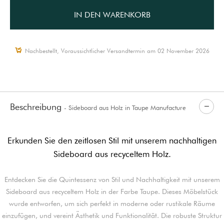
IN DEN WARENKORB
Nachbestellt, Voraussichtlicher Versandtermin am 02 November 2026
Beschreibung
- Sideboard aus Holz in Taupe Manufacture
Erkunden Sie den zeitlosen Stil mit unserem nachhaltigen
Sideboard aus recyceltem Holz.
Entdecken Sie die Quintessenz von Stil und Nachhaltigkeit mit unserem
Sideboard aus recyceltem Holz in der Farbe Taupe. Dieses Möbelstück
wurde entworfen, um sich perfekt in moderne oder rustikale Räume
einzufügen, und vereint Ästhetik und Funktionalität. Die robuste Struktur