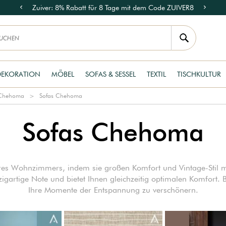
Zuiver: 8% Rabatt für 8 Tage mit dem Code ZUIVER8
DEKORATION
MÖBEL
SOFAS & SESSEL
TEXTIL
TISCHKULTUR
 Chehoma
Sofas Chehoma
Sofas Chehoma
hres Wohnzimmers, indem sie großen Komfort und Vintage-Stil 
nzigartige Note und bietet Ihnen gleichzeitig optimalen Komfort. 
Ihre Momente der Entspannung zu verschönern.