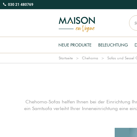
030 21 480769
NEUE PRODUKTE
BELEUCHTUNG
Startseite
Chehoma
Sofas und Sessel
Chehoma-Sofas helfen Ihnen bei der Einrichtung I
ein Samtsofa verleiht Ihrer Inneneinrichtung eine ei