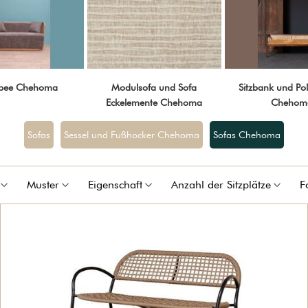
pee Chehoma
Modulsofa und Sofa
Sitzbank und Po
Eckelemente Chehoma
Chehom
Sofas
Sessel und Fußhocker Chehoma
Sofas Chehoma
Muster
Eigenschaft
Anzahl der Sitzplätze
F