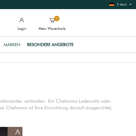
€ (eur)
0
Login
Mein Warenkorb
MARKEN
BESONDERE ANGEBOTE
miteinander verbinden. Ein Chehoma-Ledersofa oder
Bei Chehoma ist Ihre Einrichtung darauf ausgerichtet,