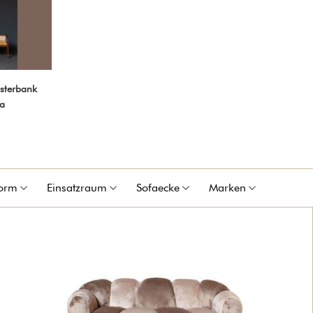
lsterbank
a
orm
Einsatzraum
Sofaecke
Marken