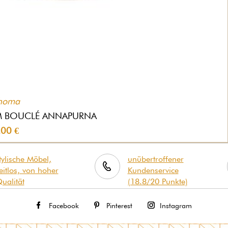
homa
M BOUCLÉ ANNAPURNA
.00 €
tylische Möbel,
unübertroffener
eitlos, von hoher
Kundenservice
ualität
(18.8/20 Punkte)
Facebook
Pinterest
Instagram