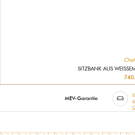
Che
SITZBANK AUS WEISSE
740
s
MEV-Garantie
z
Q