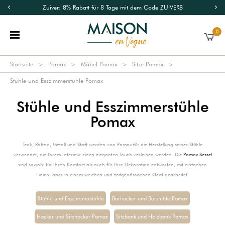
Zuiver: 8% Rabatt für 8 Tage mit dem Code ZUIVER8
0
Startseite
Pomax
Möbel Pomax
Sitze Pomax
Stühle und Esszimmerstühle Pomax
Stühle und Esszimmerstühle
Pomax
Teak, Rattan, Metall und Stoff werden von Pomax für die Herstellung seiner Stühle
verwendet, die Ihrem Interieur einen eleganten Touch verleihen werden. Die
Pomax Sessel
sind sowohl für Ihren Komfort als auch für Ihre Dekoration entworfen, mit einfachen
Linien, aber in einem weichen und zeitgenössischen Geist gearbeitet.
Stühle und Esszimmerstühle
Barhocker und Barstühle Pomax
Hocker und Sitzhocker Pomax
Sitzbank und Holzbank Pomax