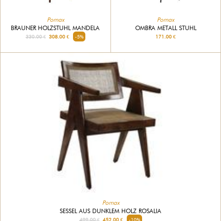
Pomax
Pomax
OMBRA METALL STUHL
BRAUNER HOLZSTUHL MANDELA
171.00 €
330.00 €
308.00 €
-5%
Pomax
SESSEL AUS DUNKLEM HOLZ ROSALIA
499.00 €
452.00 €
-10%