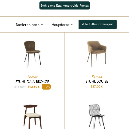
Stühle und Esszimmerstühle Pomax
Alle Filter anzeigen
Sortieren nach
Hauptfarbe
Pomax
Pomax
STUHL LOUISE
STUHL DAIA BRONZE
327.00 €
216.00 €
193.50 €
-10%