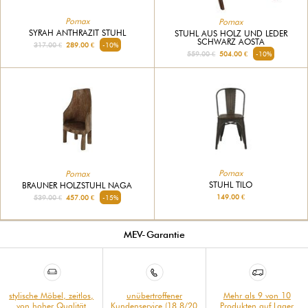
Pomax
Pomax
SYRAH ANTHRAZIT STUHL
STUHL AUS HOLZ UND LEDER
SCHWARZ AOSTA
317.00 €
289.00 €
-10%
559.00 €
504.00 €
-10%
Pomax
Pomax
STUHL TILO
BRAUNER HOLZSTUHL NAGA
149.00 €
539.00 €
457.00 €
-15%
MEV-Garantie
stylische Möbel, zeitlos,
unübertroffener
Mehr als 9 von 10
von hoher Qualität
Kundenservice (18.8/20
Produkten auf Lager