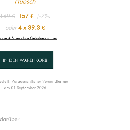
Hübsch
169 €
157 €
(-7%)
oder
4 x
39.3 €
 oder 4 Raten ohne Gebühren zahlen
IN DEN WARENKORB
stellt, Voraussichtlicher Versandtermin
am 01 September 2026
darüber