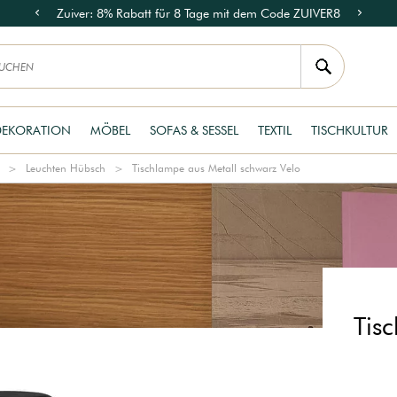
Zuiver: 8% Rabatt für 8 Tage mit dem Code ZUIVER8
DEKORATION
MÖBEL
SOFAS & SESSEL
TEXTIL
TISCHKULTUR
Leuchten Hübsch
Tischlampe aus Metall schwarz Velo
Tis