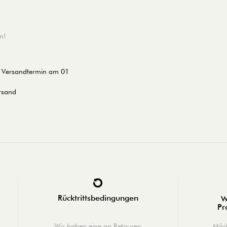
n!
er Versandtermin am 01
ersand
Rücktrittsbedingungen
W
Pr
Wir haben eine an Retouren
Möch