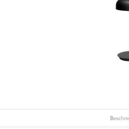
Beschr
169 €