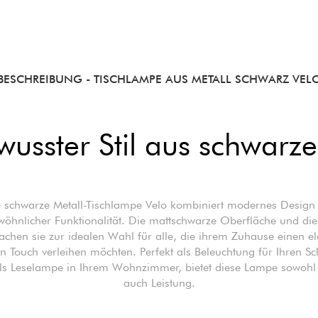
BESCHREIBUNG
- TISCHLAMPE AUS METALL SCHWARZ VEL
wusster Stil aus schwarz
 schwarze Metall-Tischlampe Velo kombiniert modernes Design
öhnlicher Funktionalität. Die mattschwarze Oberfläche und die 
chen sie zur idealen Wahl für alle, die ihrem Zuhause einen el
 Touch verleihen möchten. Perfekt als Beleuchtung für Ihren Sch
ls Leselampe in Ihrem Wohnzimmer, bietet diese Lampe sowohl S
auch Leistung.