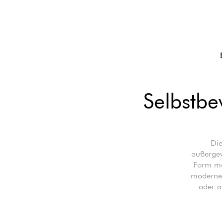
Selbstbe
Die
außergew
Form ma
modernen
oder a