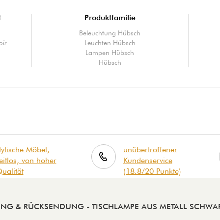
t
Produktfamilie
Beleuchtung Hübsch
oir
Leuchten Hübsch
Lampen Hübsch
Hübsch
tylische Möbel,
unübertroffener
eitlos, von hoher
Kundenservice
ualität
(18.8/20 Punkte)
RUNG & RÜCKSENDUNG
- TISCHLAMPE AUS METALL SCHWA