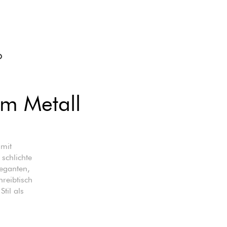
O
em Metall
 mit
schlichte
eganten,
reibtisch
til als