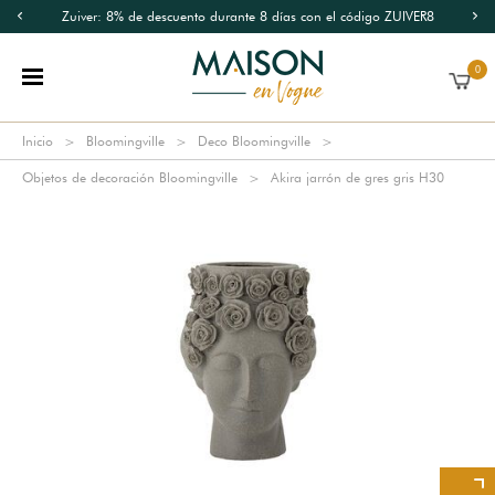
Zuiver: 8% de descuento durante 8 días con el código ZUIVER8
0
Inicio
Bloomingville
Deco Bloomingville
Objetos de decoración Bloomingville
Akira jarrón de gres gris H30