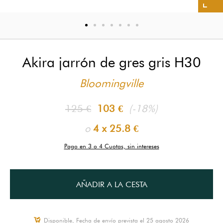
Akira jarrón de gres gris H30
Bloomingville
125 €
103 €
(-18%)
o
4 x
25.8 €
Pago en 3 o 4 Cuotas, sin intereses
AÑADIR A LA CESTA
Disponible, Fecha de envío prevista el 25 agosto 2026