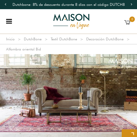
Dutchbone: 8% de descuento durante 8 días con el código DUTCH8
0
Inicio
DutchBone
Textil DutchBone
Decoración DutchBone
Alfombra oriental Bid