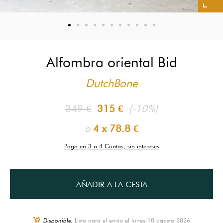
Alfombra oriental Bid
DutchBone
349 €
315 €
(-10%)
o
4 x
78.8 €
Pago en 3 o 4 Cuotas, sin intereses
AÑADIR A LA CESTA
Disponible,
Listo para el envío el lunes 10 agosto 2026