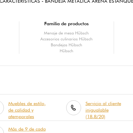
CARACTERÍSTICAS
- BANDEJA METÁLICA ARENA ESTANQU
Familia de productos
Menaje de mesa Hübsch
Accesorios culinarios Hübsch
Bandejas Hübsch
Hübsch
Muebles de estilo,
Servicio al cliente
de calidad y
inigualable
atemporales
(18.8/20)
Más de 9 de cada