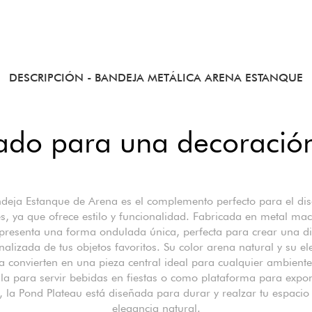
DESCRIPCIÓN
- BANDEJA METÁLICA ARENA ESTANQUE
lado para una decoración
deja Estanque de Arena es el complemento perfecto para el di
es, ya que ofrece estilo y funcionalidad. Fabricada en metal mac
presenta una forma ondulada única, perfecta para crear una di
nalizada de tus objetos favoritos. Su color arena natural y su el
a convierten en una pieza central ideal para cualquier ambiente 
ala para servir bebidas en fiestas o como plataforma para expo
 la Pond Plateau está diseñada para durar y realzar tu espacio 
elegancia natural.