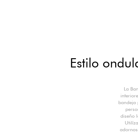
Estilo ondu
La Ban
interior
bandeja 
perso
diseño l
Utilíz
adornos,