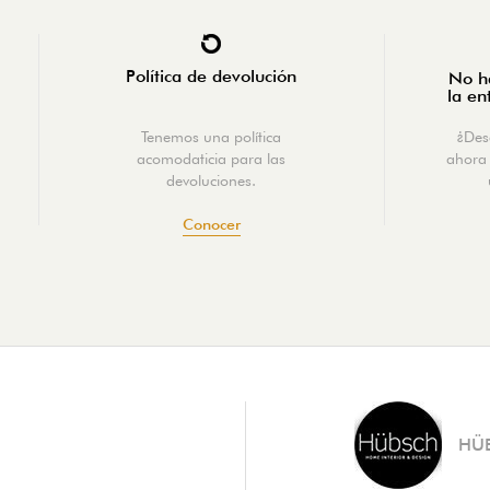
Política de devolución
No ha
la en
Tenemos una política
¿Des
acomodaticia para las
ahora 
devoluciones.
Conocer
HÜ