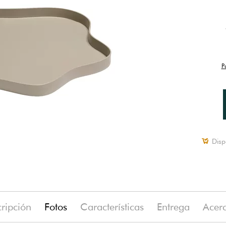
P
Disp
ripción
Fotos
Características
Entrega
Acer
(-5%)
o
26 €