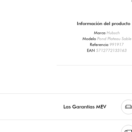
Información del producto
Marca
Hubsch
Modelo
Pond Plateau Sable
Referencia
991917
EAN
5712772133163
Las Garantías MEV