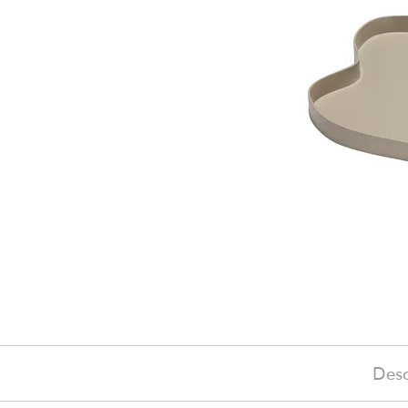
Desc
109 €