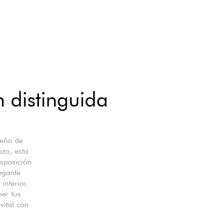
 distinguida
seño de
izo, esta
sposición
egante
interior.
ner tus
vital con