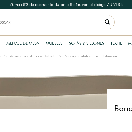
Zuiver: 8% de descuento durante 8 días con el código ZUIVER8
MENAJE DE MESA
MUEBLES
SOFÁS & SILLONES
TEXTIL
M
h
Accesorios culinarios Hübsch
Bandeja metálica arena Estanque
Band