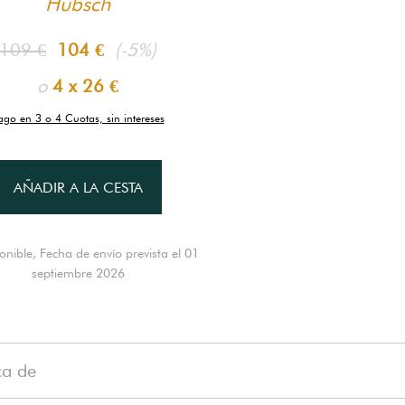
Hübsch
109 €
104 €
(-5%)
o
4 x
26 €
ago en 3 o 4 Cuotas, sin intereses
AÑADIR A LA CESTA
onible, Fecha de envío prevista el 01
septiembre 2026
ca de