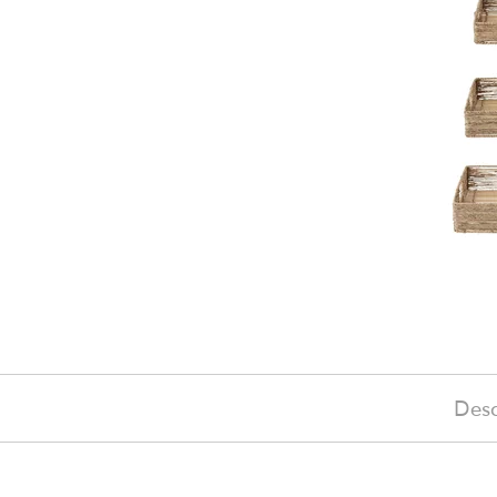
Desc
o
25 €