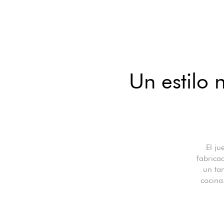
Un estilo 
El ju
fabrica
un ta
cocina