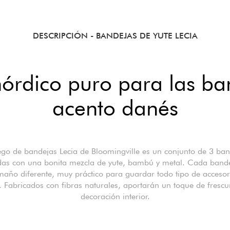
DESCRIPCIÓN
- BANDEJAS DE YUTE LECIA
nórdico puro para las b
acento danés
ego de bandejas Lecia de Bloomingville es un conjunto de 3 ba
das con una bonita mezcla de yute, bambú y metal. Cada bande
maño diferente, muy práctico para guardar todo tipo de accesor
. Fabricados con fibras naturales, aportarán un toque de frescu
decoración interior.