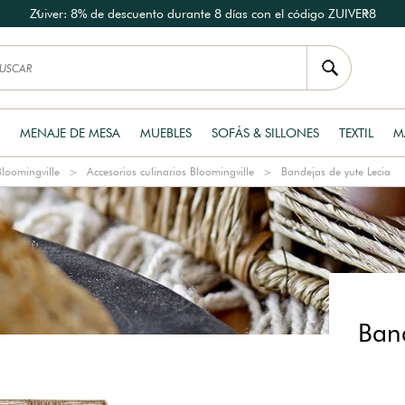
Zuiver: 8% de descuento durante 8 días con el código ZUIVER8
MENAJE DE MESA
MUEBLES
SOFÁS & SILLONES
TEXTIL
M
loomingville
Accesorios culinarios Bloomingville
Bandejas de yute Lecia
Band