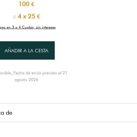
100 €
o
4 x
25 €
ago en 3 o 4 Cuotas, sin intereses
AÑADIR A LA CESTA
onible, Fecha de envío prevista el 21
agosto 2026
ca de