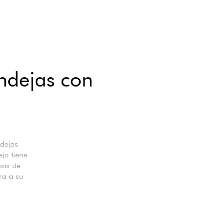
andejas con
ndejas
ja tiene
ios de
ra a su