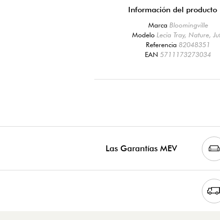
Información del producto
Marca
Bloomingville
Modelo
Lecia Tray, Nature, Ju
Referencia
82048351
EAN
5711173273034
Las Garantías MEV