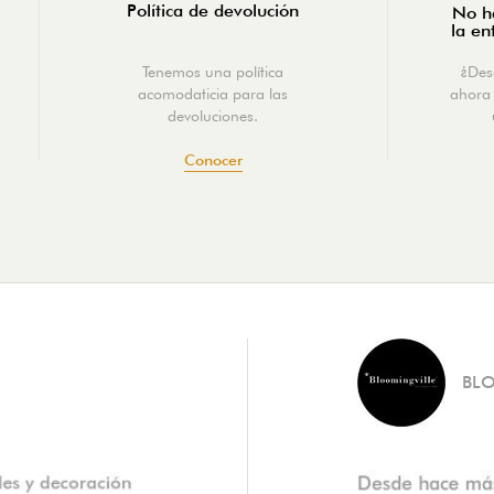
Política de devolución
No ha
la en
Tenemos una política
¿Des
acomodaticia para las
ahora 
devoluciones.
Conocer
BL