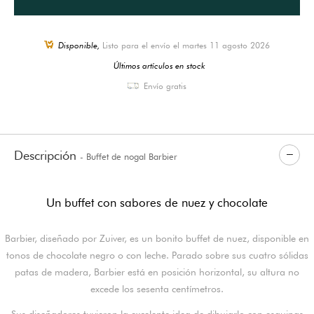
Disponible,
Listo para el envío el martes 11 agosto 2026
Últimos artículos en stock
Envío gratis
Descripción
- Buffet de nogal Barbier
Un buffet con sabores de nuez y chocolate
Barbier, diseñado por Zuiver, es un bonito buffet de nuez, disponible en
tonos de chocolate negro o con leche. Parado sobre sus cuatro sólidas
patas de madera, Barbier está en posición horizontal, su altura no
excede los sesenta centímetros.
Sus diseñadores tuvieron la excelente idea de dibujarlo con esquinas