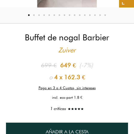
Buffet de nogal Barbier
Zuiver
699 €
649 €
(-7%)
o
4 x
162.3 €
Pago en 3 o 4 Cuotas, sin intereses
incl. eco-part 1.8 €
1 críticas
AÑADIR A LA CESTA