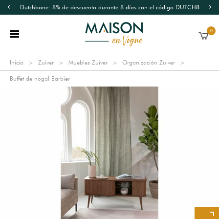
Dutchbone: 8% de descuento durante 8 días con el código DUTCH8
0
Inicio
Zuiver
Muebles Zuiver
Organización Zuiver
Buffet de nogal Barbier