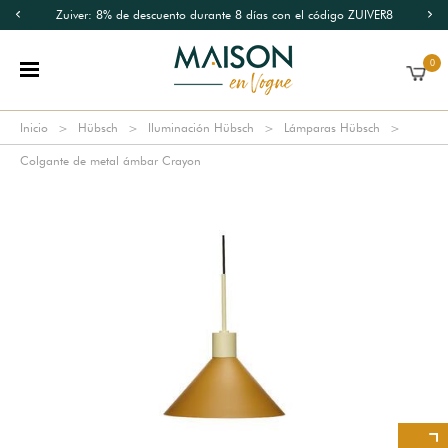
Zuiver: 8% de descuento durante 8 días con el código ZUIVER8
0
Inicio
Hübsch
Iluminación Hübsch
Lámparas Hübsch
Colgante de metal ámbar Crayon