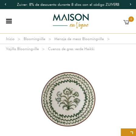
Zuiver: 8% de descuento durante 8 días con el código ZUIVER8
0
Inicio
Bloomingville
Menaje de mesa Bloomingville
Vajilla Bloomingville
Cuenco de gres verde Heikki