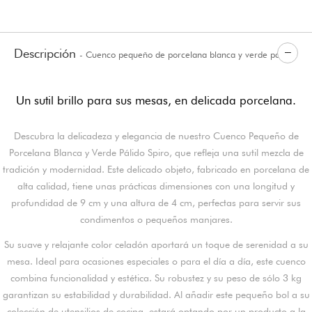
Descripción
- Cuenco pequeño de porcelana blanca y verde pálido
Spiro
Un sutil brillo para sus mesas, en delicada porcelana.
Descubra la delicadeza y elegancia de nuestro Cuenco Pequeño de
Porcelana Blanca y Verde Pálido Spiro, que refleja una sutil mezcla de
tradición y modernidad. Este delicado objeto, fabricado en porcelana de
alta calidad, tiene unas prácticas dimensiones con una longitud y
profundidad de 9 cm y una altura de 4 cm, perfectas para servir sus
condimentos o pequeños manjares.
Su suave y relajante color celadón aportará un toque de serenidad a su
mesa. Ideal para ocasiones especiales o para el día a día, este cuenco
combina funcionalidad y estética. Su robustez y su peso de sólo 3 kg
garantizan su estabilidad y durabilidad. Al añadir este pequeño bol a su
colección de utensilios de cocina, estará optando por un producto a la