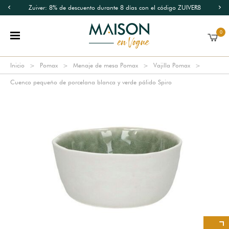
Zuiver: 8% de descuento durante 8 días con el código ZUIVER8
0
Inicio
Pomax
Menaje de mesa Pomax
Vajilla Pomax
Cuenco pequeño de porcelana blanca y verde pálido Spiro