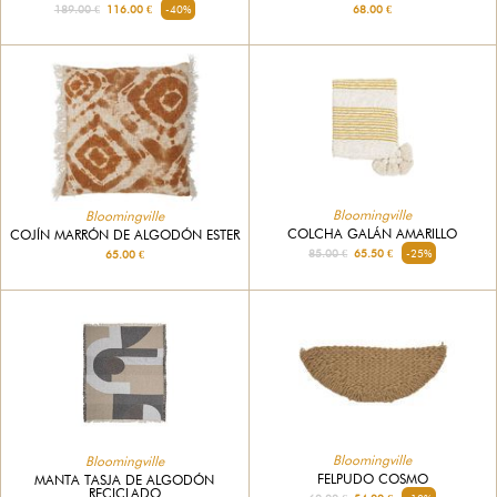
189.00 €
116.00 €
-40%
68.00 €
Bloomingville
Bloomingville
COLCHA GALÁN AMARILLO
COJÍN MARRÓN DE ALGODÓN ESTER
85.00 €
65.50 €
-25%
65.00 €
Bloomingville
Bloomingville
FELPUDO COSMO
MANTA TASJA DE ALGODÓN
RECICLADO