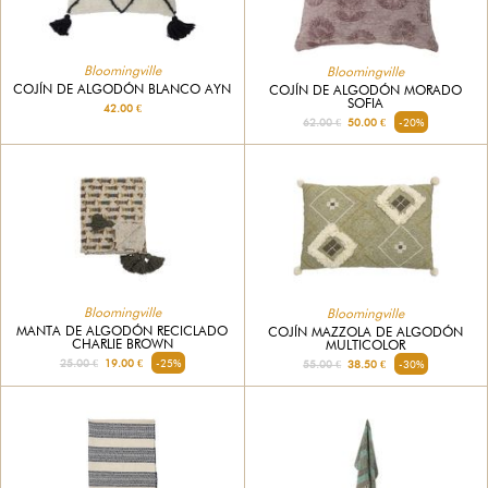
Bloomingville
Bloomingville
COJÍN DE ALGODÓN BLANCO AYN
COJÍN DE ALGODÓN MORADO
SOFIA
42.00 €
62.00 €
50.00 €
-20%
Bloomingville
Bloomingville
MANTA DE ALGODÓN RECICLADO
COJÍN MAZZOLA DE ALGODÓN
CHARLIE BROWN
MULTICOLOR
25.00 €
19.00 €
-25%
55.00 €
38.50 €
-30%