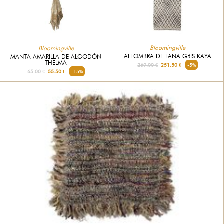
Bloomingville
Bloomingville
ALFOMBRA DE LANA GRIS KAYA
MANTA AMARILLA DE ALGODÓN
THELMA
269.00 €
251.50 €
-5%
65.00 €
55.50 €
-15%