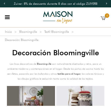
Zuiver: 8% de descuento durante 8 días con el código ZUIVER8
0
Inicio
Bloomingville
Textil Bloomingville
Decoración Bloomingville
Decoración Bloomingville
Los linos decorativos de
Bloomingville
son naturalmente diseñados y retro, para un
ambiente moderno y contemporáneo en el hogar. Desde los paños de cocina hasta las
servilletas, pasando por las bufandas y otros
textiles para el hogar
, los colores tónicos y
los dibujos gráficos le seducirán tanto como la calidad de los tejidos.