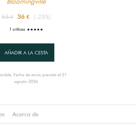
Bloomingville
55 €
36 €
(-35%)
1 críticas
AÑADIR A LA CESTA
onible, Fecha de envío prevista el 21
agosto 2026
es
Acerca de