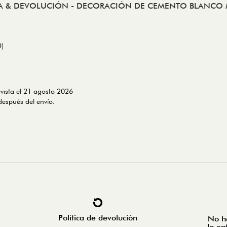
A & DEVOLUCIÓN
- DECORACIÓN DE CEMENTO BLANCO 
D)
evista el 21 agosto 2026
espués del envío.
Política de devolución
No ha
la en