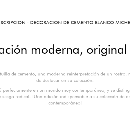
ESCRIPCIÓN
- DECORACIÓN DE CEMENTO BLANCO MICHE
ción moderna, original 
atuilla de cemento, una moderna reinterpretación de un rostro, 
de destacar en su colección.
á perfectamente en un mundo muy contemporáneo, y se disting
u sesgo radical. ¡Una adición indispensable a su colección de ar
contemporáneo!