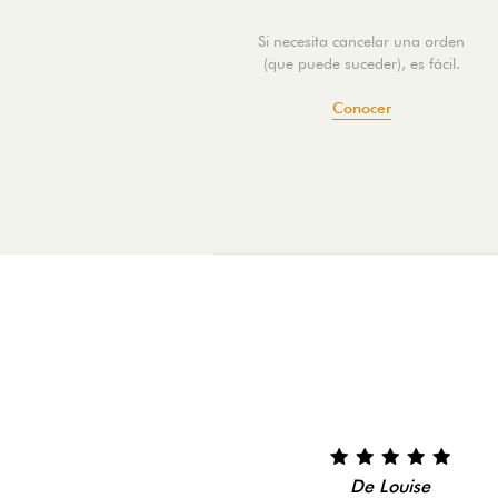
Si necesita cancelar una orden
(que puede suceder), es fácil.
Conocer
De Louise