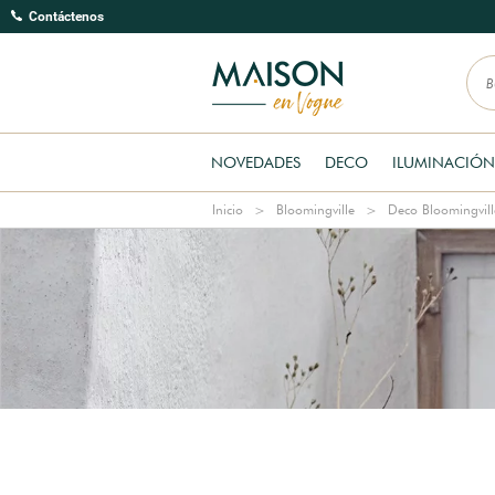
Contáctenos
NOVEDADES
DECO
ILUMINACIÓN
Inicio
Bloomingville
Deco Bloomingvill