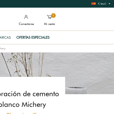
€ (eur)
0
Conectarse
Mi cesta
ARCAS
OFERTAS ESPECIALES
hery
ración de cemento
blanco Michery