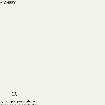
MICHERY
y cargos para atrasar
trega de sus productos