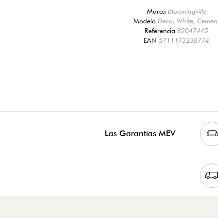
Marca
Bloomingville
Modelo
Deco, White, Cemen
Referencia
82047445
EAN
5711173238774
Las Garantías MEV