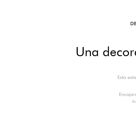
D
Una decora
Esta est
Encajar
s