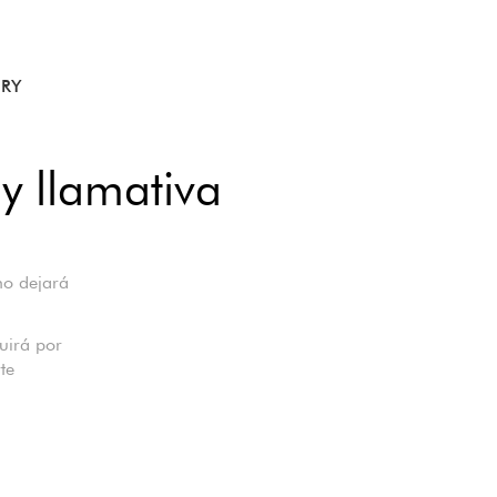
RY
y llamativa
no dejará
uirá por
te