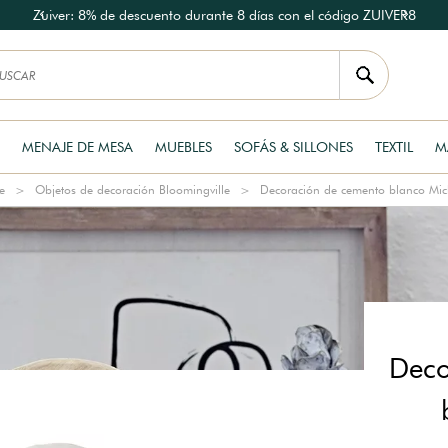
Zuiver: 8% de descuento durante 8 días con el código ZUIVER8
MENAJE DE MESA
MUEBLES
SOFÁS & SILLONES
TEXTIL
M
e
Objetos de decoración Bloomingville
Decoración de cemento blanco Mic
Deco