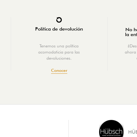
Política de devolución
No ha
la en
Tenemos una política
¿Des
acomodaticia para las
ahora 
devoluciones.
Conocer
HÜ