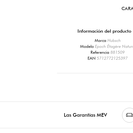
CARA
Información del producto
Marca
Hubsch
Modelo
Epoch Étagère Natur
Referencia
881509
EAN
5712772125397
Las Garantías MEV