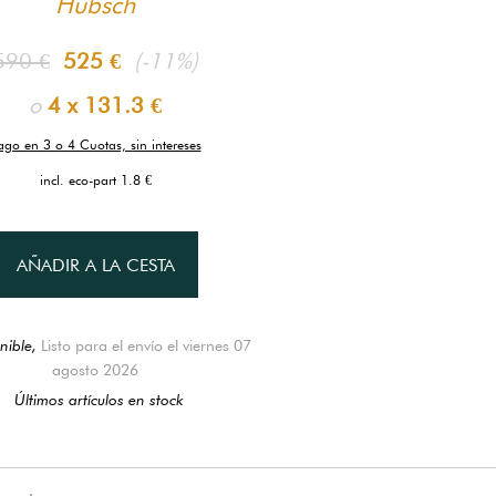
Hübsch
590 €
525 €
(-11%)
o
4 x
131.3 €
ago en 3 o 4 Cuotas, sin intereses
incl. eco-part 1.8 €
AÑADIR A LA CESTA
nible,
Listo para el envío el viernes 07
agosto 2026
Últimos artículos en stock