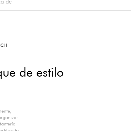
ca de
OCH
ue de estilo
mente,
organizar
tantería
rtificado