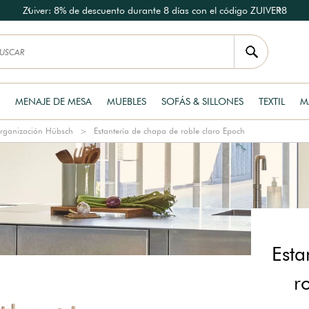
Zuiver: 8% de descuento durante 8 días con el código ZUIVER8
MENAJE DE MESA
MUEBLES
SOFÁS & SILLONES
TEXTIL
M
rganización Hübsch
Estantería de chapa de roble claro Epoch
Esta
r