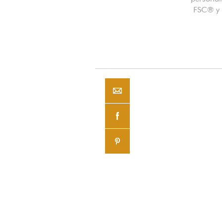
FSC® y c