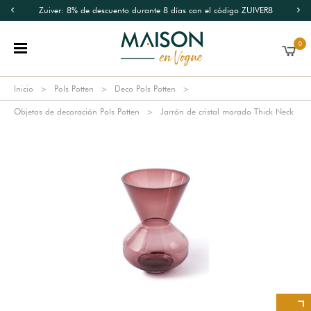
Zuiver: 8% de descuento durante 8 días con el código ZUIVER8
0
Inicio
Pols Potten
Deco Pols Potten
Objetos de decoración Pols Potten
Jarrón de cristal morado Thick Neck