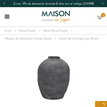
Zuiver: 8% de descuento durante 8 días con el código ZUIVER8
0
Inicio
House Doctor
Deco House Doctor
Objetos de decoración House Doctor
Jarrón de hormigón gris Rustik