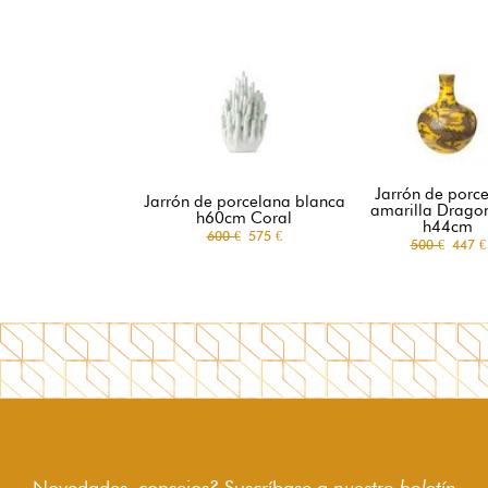
Jarrón de porc
Jarrón de porcelana blanca
amarilla Dragon
h60cm Coral
h44cm
600 €
575 €
500 €
447 €
Novedades, consejos? Suscríbase a
nuestro boletín