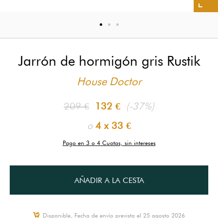
Jarrón de hormigón gris Rustik
House Doctor
209 €
132 €
(-37%)
o
4 x
33 €
Pago en 3 o 4 Cuotas, sin intereses
AÑADIR A LA CESTA
Disponible, Fecha de envío prevista el 25 agosto 2026