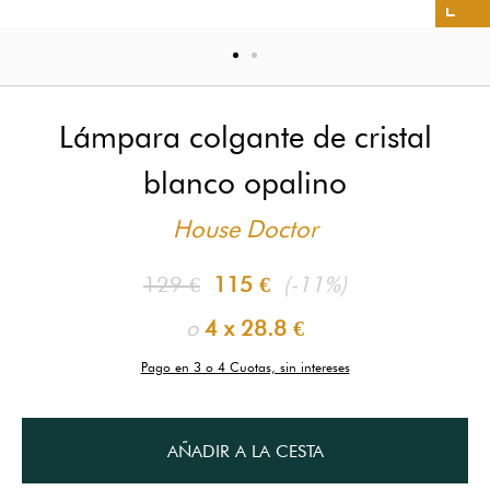
Lámpara colgante de cristal
blanco opalino
House Doctor
129 €
115 €
(-11%)
o
4 x
28.8 €
Pago en 3 o 4 Cuotas, sin intereses
AÑADIR A LA CESTA