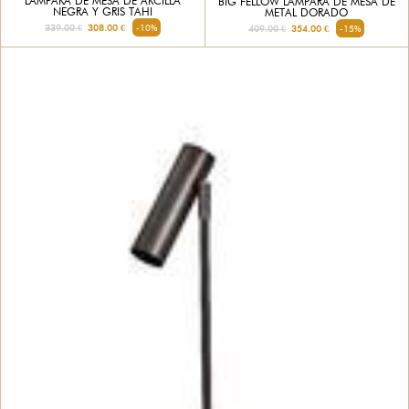
LÁMPARA DE MESA DE ARCILLA
BIG FELLOW LÁMPARA DE MESA DE
NEGRA Y GRIS TAHI
METAL DORADO
339.00 €
308.00 €
-10%
409.00 €
354.00 €
-15%