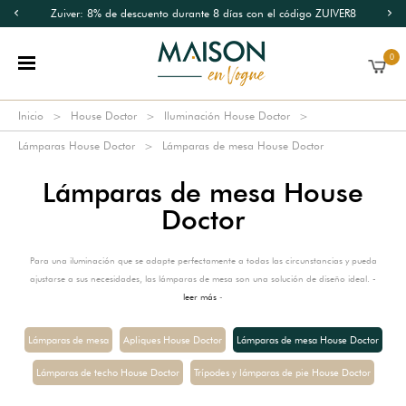
Zuiver: 8% de descuento durante 8 días con el código ZUIVER8
0
Inicio
House Doctor
Iluminación House Doctor
Lámparas House Doctor
Lámparas de mesa House Doctor
Lámparas de mesa House
Doctor
Para una iluminación que se adapte perfectamente a todas las circunstancias y pueda
ajustarse a sus necesidades, las lámparas de mesa son una solución de diseño ideal. -
leer más
-
Lámparas de mesa
Apliques House Doctor
Lámparas de mesa House Doctor
Lámparas de techo House Doctor
Trípodes y lámparas de pie House Doctor