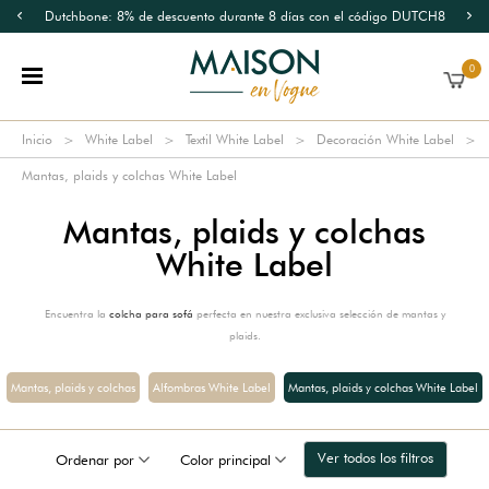
Dutchbone: 8% de descuento durante 8 días con el código DUTCH8
0
Inicio
White Label
Textil White Label
Decoración White Label
Mantas, plaids y colchas White Label
Mantas, plaids y colchas
White Label
Encuentra la
colcha para sofá
perfecta en nuestra exclusiva selección de mantas y
plaids.
Mantas, plaids y colchas
Alfombras White Label
Mantas, plaids y colchas White Label
Ver todos los filtros
Ordenar por
Color principal