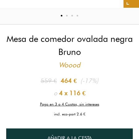
Mesa de comedor ovalada negra
Bruno
Woood
559 €
464 €
(-17%)
o
4 x
116 €
Pago en 3 o 4 Cuotas, sin intereses
incl. eco-part 2.6 €
AÑADIR A LA CESTA