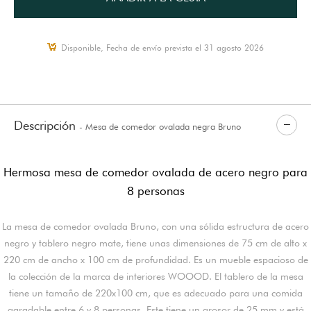
Disponible, Fecha de envío prevista el 31 agosto 2026
Descripción
- Mesa de comedor ovalada negra Bruno
Hermosa mesa de comedor ovalada de acero negro para
8 personas
La mesa de comedor ovalada Bruno, con una sólida estructura de acero
negro y tablero negro mate, tiene unas dimensiones de 75 cm de alto x
220 cm de ancho x 100 cm de profundidad. Es un mueble espacioso de
la colección de la marca de interiores WOOOD. El tablero de la mesa
tiene un tamaño de 220x100 cm, que es adecuado para una comida
agradable entre 6 y 8 personas. Este tiene un grosor de 25 mm y está