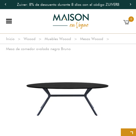
Zuiver: 8% de descuento durante 8 días con el código ZUIVER8
0
Inicio
Woood
Muebles Woood
Mesas Woood
Mesa de comedor ovalada negra Bruno