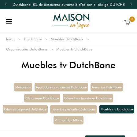
Dutchbone: 8% de descuento durante 8 días con el código DUTCH8
0
Inicio
DutchBone
Muebles DutchBone
Organización DutchBone
Muebles tv DutchBone
Muebles tv DutchBone
Muebles tv
Aparadores y cajoneras DutchBone
Armarios DutchBone
Chifonieres DutchBone
Cómodas y tocadores DutchBone
Estantes de pared DutchBone
Librerías y estantes DutchBone
Muebles tv DutchBone
Vitrinas DutchBone