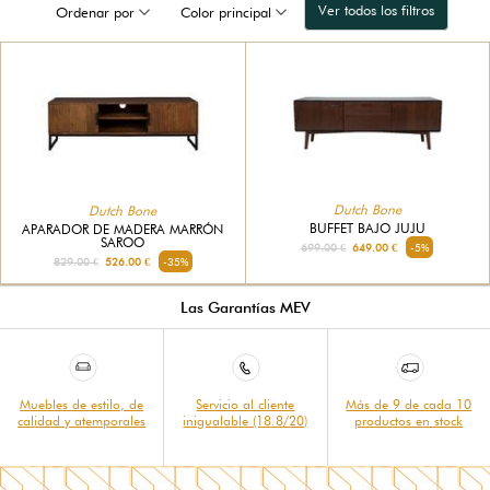
Ver todos los filtros
Ordenar por
Color principal
Dutch Bone
Dutch Bone
BUFFET BAJO JUJU
APARADOR DE MADERA MARRÓN
SAROO
699.00 €
649.00 €
-5%
829.00 €
526.00 €
-35%
Las Garantías MEV
Muebles de estilo, de
Servicio al cliente
Más de 9 de cada 10
calidad y atemporales
inigualable (18.8/20)
productos en stock