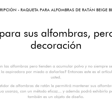
RIPCIÓN
- RAQUETA PARA ALFOMBRAS DE RATÁN BEIGE B
l para sus alfombras, pe
decoración
an las alfombras pero tienden a acumular polvo y no siempre se
ar la aspiradora por miedo a dañarlas? Entonces este es el artícu
usted.
atidor de alfombras de ratán le permitirá mantener sus alfombr
ua usanza, con un método eficaz... y además podrá exhibirlo 
también es un objeto de diseño.