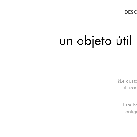
DESC
un objeto úti
¿Le gust
utiliz
Este b
antig