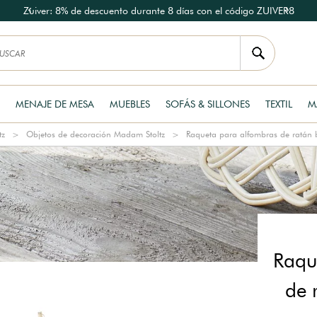
Zuiver: 8% de descuento durante 8 días con el código ZUIVER8
MENAJE DE MESA
MUEBLES
SOFÁS & SILLONES
TEXTIL
M
tz
Objetos de decoración Madam Stoltz
Raqueta para alfombras de ratán 
Raqu
de 