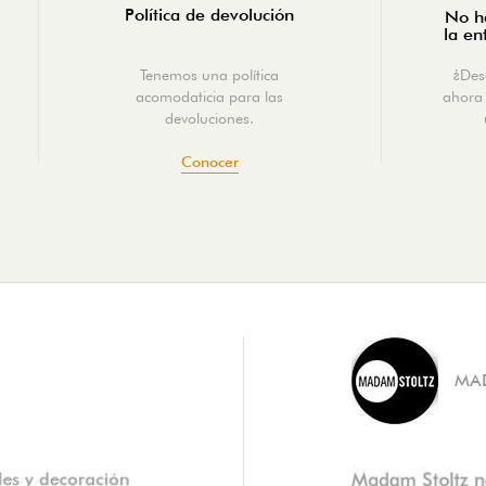
Política de devolución
No ha
la en
Tenemos una política
¿Des
acomodaticia para las
ahora 
devoluciones.
Conocer
MA