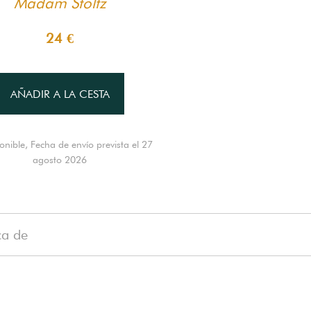
Madam Stoltz
24 €
AÑADIR A LA CESTA
onible, Fecha de envío prevista el 27
agosto 2026
ca de