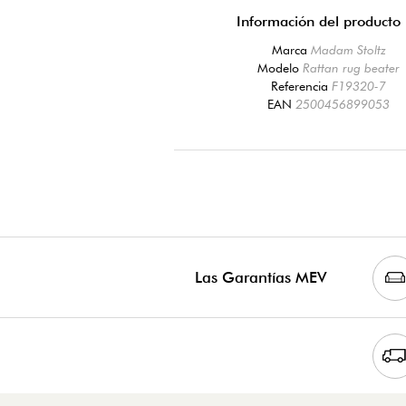
Información del producto
Marca
Madam Stoltz
Modelo
Rattan rug beater
Referencia
F19320-7
EAN
2500456899053
Las Garantías MEV