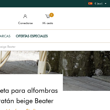
€ (eur)
0
Conectarse
Mi cesta
ARCAS
OFERTAS ESPECIALES
beige Beater
eta para alfombras
ratán beige Beater