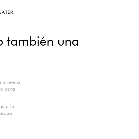
EATER
ro también una
 atreve a
lo para
as a la
porque