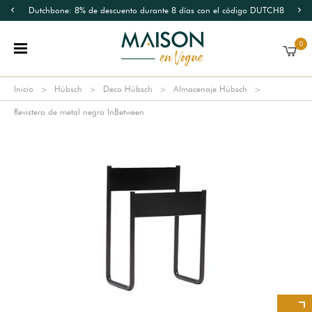
Dutchbone: 8% de descuento durante 8 días con el código DUTCH8
0
Inicio
Hübsch
Deco Hübsch
Almacenaje Hübsch
Revistero de metal negro InBetween