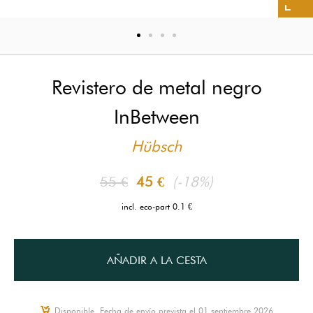
Revistero de metal negro
InBetween
Hübsch
55 €
45 €
(-18%)
incl. eco-part 0.1 €
AÑADIR A LA CESTA
Disponible, Fecha de envío prevista el 01 septiembre 2026