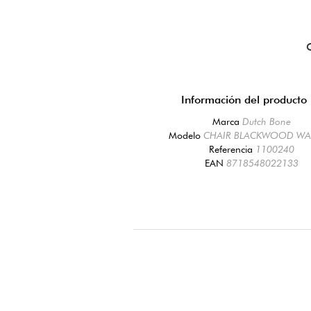
Información del producto
Marca
Dutch Bone
Modelo
CHAIR BLACKWOOD W
Referencia
1100240
EAN
8718548022133