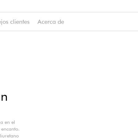
jos clientes
Acerca de
ón
da en el
 encanto.
liuretano