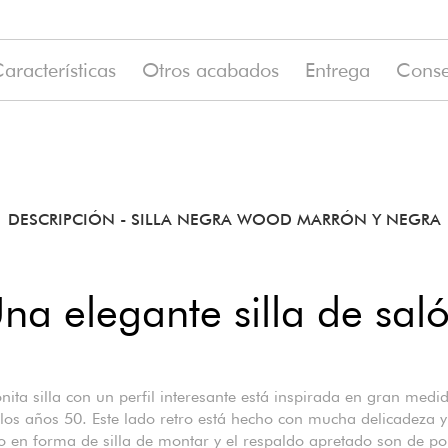
aracterísticas
Otros acabados
Entrega
Conse
(-11%)
o
49 €
DESCRIPCIÓN
- SILLA NEGRA WOOD MARRÓN Y NEGRA
na elegante silla de sal
nita silla con un perfil interesante está inspirada en gran medi
e los años 50. Este lado retro está hecho con mucha delicadeza y
to en forma de silla de montar y el respaldo apretado son de po