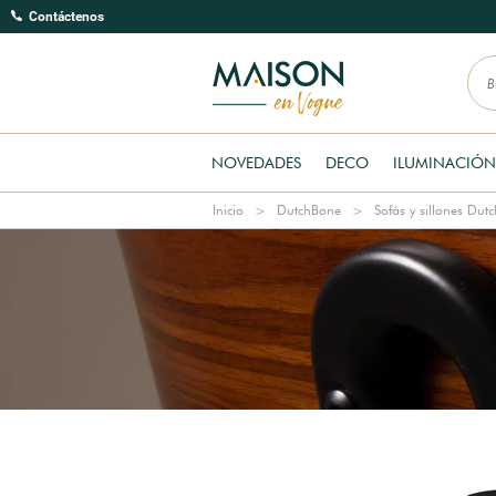
Contáctenos
NOVEDADES
DECO
ILUMINACIÓN
Inicio
DutchBone
Sofás y sillones Dut