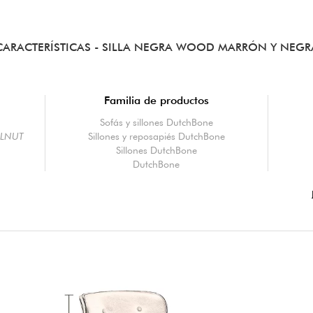
CARACTERÍSTICAS
- SILLA NEGRA WOOD MARRÓN Y NEGR
Familia de productos
Sofás y sillones DutchBone
ALNUT
Sillones y reposapiés DutchBone
Sillones DutchBone
DutchBone