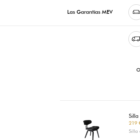
Las Garantías MEV
O
Sill
219 
Silla