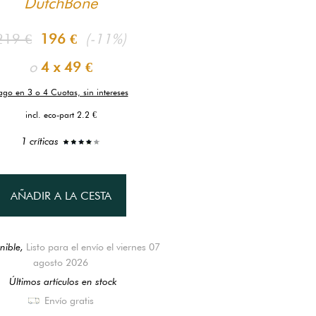
DutchBone
219 €
196 €
(-11%)
o
4 x
49 €
ago en 3 o 4 Cuotas, sin intereses
incl. eco-part 2.2 €
1 críticas
AÑADIR A LA CESTA
nible,
Listo para el envío el viernes 07
agosto 2026
Últimos artículos en stock
Envío gratis