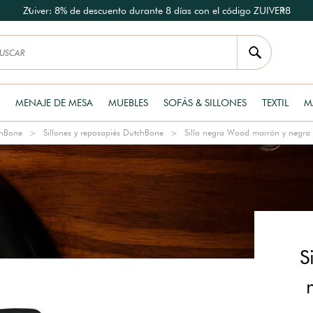
Zuiver: 8% de descuento durante 8 días con el código ZUIVER8
MENAJE DE MESA
MUEBLES
SOFÁS & SILLONES
TEXTIL
M
chBone
Sillones y reposapiés DutchBone
Silla negra Wood marrón y negra
S