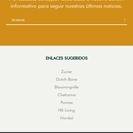
informativo
para seguir
nuestras últimas noticias.
ENLACES SUGERIDOS
Zuiver
Dutch Bone
Bloomingville
Chehoma
Pomax
HK Living
Nordal