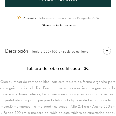
Disponible,
Listo para el envío el lunes 10 agosto 2026
Últimos artículos en stock
Descripción
- Tablero 220x100 en roble beige Tablo
Tablero de roble certificado FSC
Cree su mesa de comedor ideal con este tablero de forma orgánica para
conseguir un efecto lúdico. Para una mesa personalizada según su estilo,
deseos y diseño interior, los tableros redondos y ovalados Tablo están
pretaladrados para que pueda felicitar la fijación de las patas de la
mesa.Dimensiones: Forma orgánica única - Alto 2,4 cm x Ancho 220 cm
x Fondo 100 cmLa madera de roble de este tablero se caracteriza por su