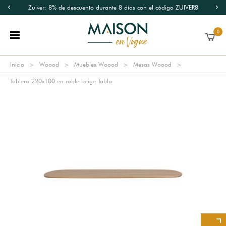
Zuiver: 8% de descuento durante 8 días con el código ZUIVER8
0
Inicio
Woood
Muebles Woood
Mesas Woood
Tablero 220x100 en roble beige Tablo