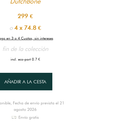
DutchBone
299 €
o
4 x
74.8 €
ago en 3 o 4 Cuotas, sin intereses
fin de la colección
incl. eco-part 0.7 €
AÑADIR A LA CESTA
onible, Fecha de envío prevista el 21
agosto 2026
Envío gratis