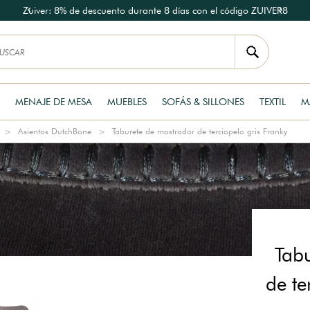
Zuiver: 8% de descuento durante 8 días con el código ZUIVER8
MENAJE DE MESA
MUEBLES
SOFÁS & SILLONES
TEXTIL
M
Asientos DutchBone
Taburete de mostrador de terciopelo gris Franky
Tab
de te