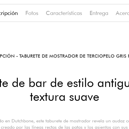
ripción
Fotos
Características
Entrega
Acer
o
74.8 €
IPCIÓN
- TABURETE DE MOSTRADOR DE TERCIOPELO GRIS
e de bar de estilo anti
textura suave
do en Dutchbone, este taburete de mostrador revela un audaz c
 creado por las líneas rectas de las patas y los asientos con sus