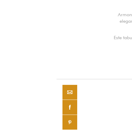
Armoni
elega
Este tab