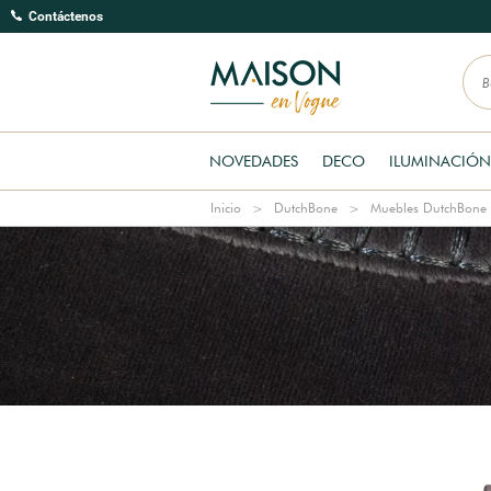
Contáctenos
NOVEDADES
DECO
ILUMINACIÓN
Inicio
DutchBone
Muebles DutchBone