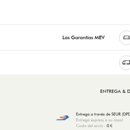
Las Garantías MEV
ENTREGA & 
Entrega a través de SEUR (DP
Entrega express a su casa!
Costo del envío :
0 €