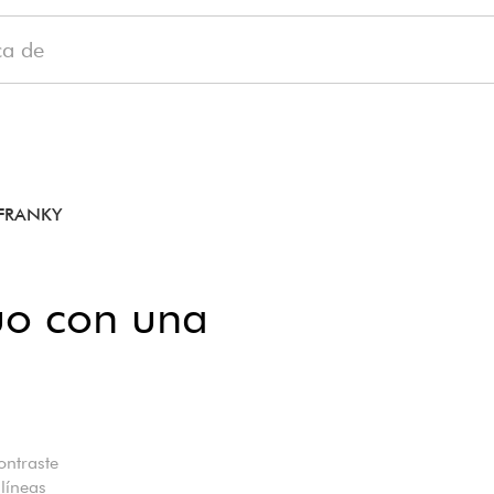
ca de
 FRANKY
guo con una
ontraste
 líneas