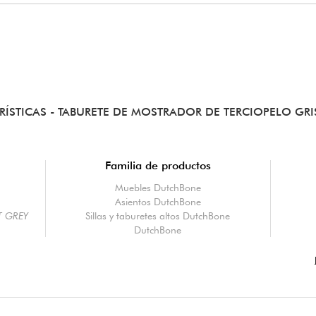
RÍSTICAS
- TABURETE DE MOSTRADOR DE TERCIOPELO GRI
Familia de productos
Muebles DutchBone
Asientos DutchBone
T GREY
Sillas y taburetes altos DutchBone
DutchBone