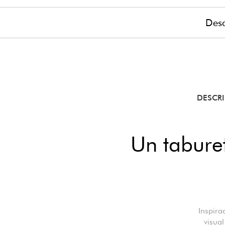
Desc
DESCR
Un taburet
Inspira
visual