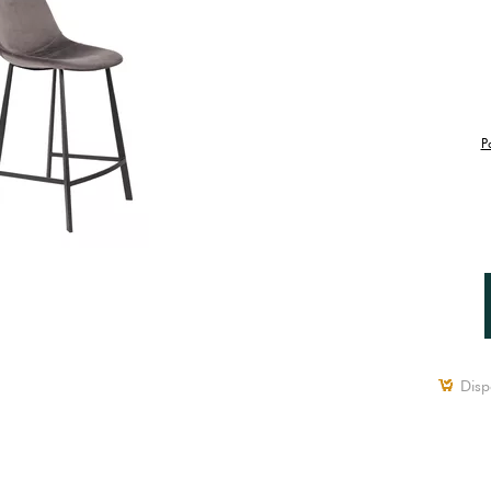
P
Disp