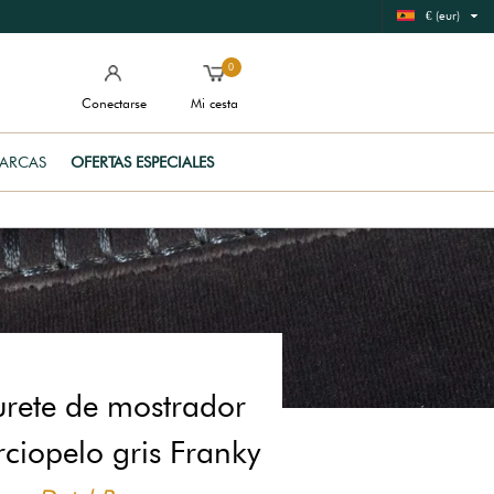
€ (eur)
0
Conectarse
Mi cesta
ARCAS
OFERTAS ESPECIALES
urete de mostrador
rciopelo gris Franky