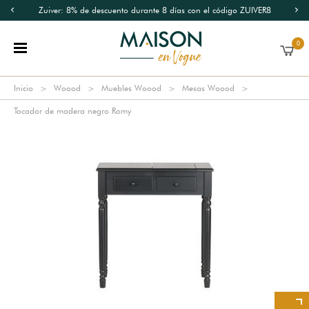
Zuiver: 8% de descuento durante 8 días con el código ZUIVER8
0
Inicio
Woood
Muebles Woood
Mesas Woood
Tocador de madera negro Romy