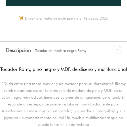
Disponible, Fecha de envío prevista el 12 agosto 2026
Descripción
- Tocador de madera negro Romy
Tocador Romy, pino negro y MDF, de diseño y multifuncional
¿Duda entre una mesa auxiliar y un tocador para su dormitorio? ¡Romy
combina ambas cosas! Este mueble de madera de pino y MDF, en un
color negro muy actual, tiene dos cajones de almacenaje, pero también
esconde un espejo, que puede instalarse muy rápidamente para
transformar su mesa auxiliar en tocador, ¡y guardar su maquillaje y sus
joyas en un compartimento oculto! Un mueble multifuncional que no
puede faltar en su dormitorio