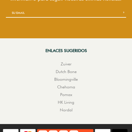
ENLACES SUGERIDOS
Zuiver
Dutch Bone
Bloomingville
Chehoma
Pomax
HK Living
Nordal