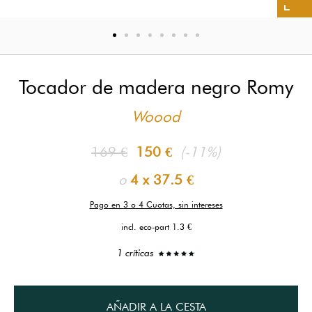
Tocador de madera negro Romy
Woood
169 €
150 €
(-11%)
o
4 x
37.5 €
Pago en 3 o 4 Cuotas, sin intereses
incl. eco-part 1.3 €
1 críticas
AÑADIR A LA CESTA