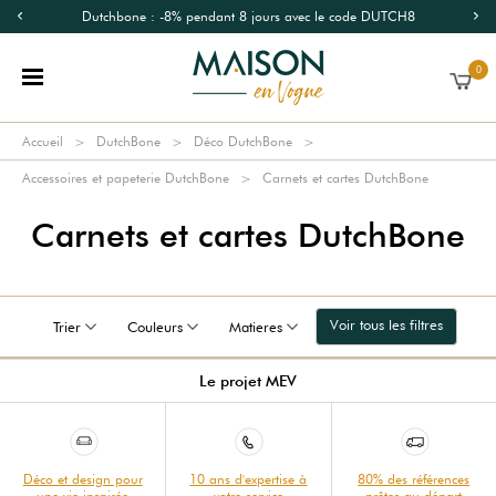
Dutchbone : -8% pendant 8 jours avec le code DUTCH8
0
Accueil
DutchBone
Déco DutchBone
Accessoires et papeterie DutchBone
Carnets et cartes DutchBone
Carnets et cartes DutchBone
Voir tous les filtres
Trier
Couleurs
Matieres
Le projet MEV
Déco et design pour
10 ans d'expertise à
80% des références
une vie inspirée
votre service
prêtes au départ