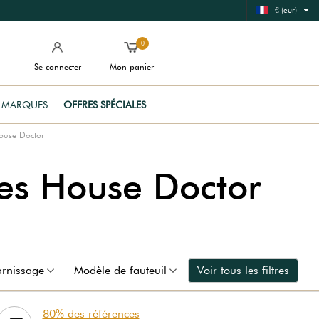
€ (eur)
0
Se connecter
Mon panier
MARQUES
OFFRES SPÉCIALES
ouse Doctor
ses House Doctor
rnissage
Modèle de fauteuil
Voir tous les filtres
80% des références