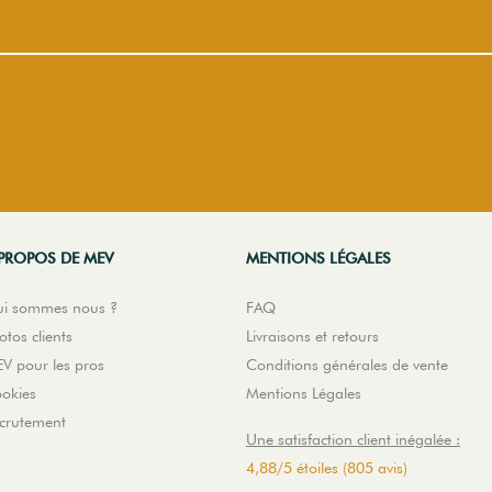
PROPOS DE MEV
MENTIONS LÉGALES
i sommes nous ?
FAQ
otos clients
Livraisons et retours
V pour les pros
Conditions générales de vente
okies
Mentions Légales
crutement
Une satisfaction client inégalée :
4,88
/
5
étoiles
(805 avis)