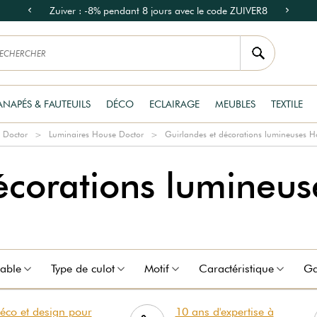
Zuiver : -8% pendant 8 jours avec le code ZUIVER8
ANAPÉS & FAUTEUILS
DÉCO
ECLAIRAGE
MEUBLES
TEXTILE
 Doctor
Luminaires House Doctor
Guirlandes et décorations lumineuses H
écorations lumineu
able
Type de culot
Motif
Caractéristique
Ga
éco et design pour
10 ans d'expertise à