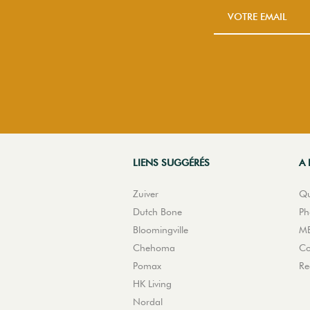
LIENS SUGGÉRÉS
A 
Zuiver
Qu
Dutch Bone
Ph
Bloomingville
ME
Chehoma
Co
Pomax
Re
HK Living
Nordal