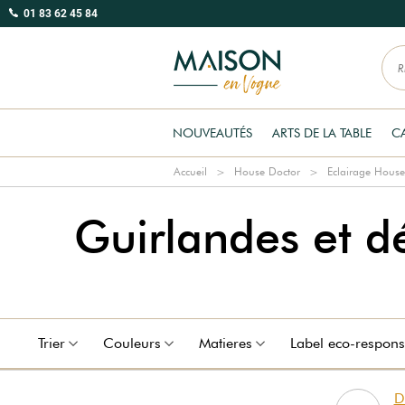
01 83 62 45 84
NOUVEAUTÉS
ARTS DE LA TABLE
C
Accueil
House Doctor
Eclairage House
Guirlandes et d
Trier
Couleurs
Matieres
Label eco-respons
D