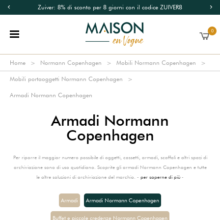
Zuiver: 8% di sconto per 8 giorni con il codice ZUIVER8
0
Home
Normann Copenhagen
Mobili Normann Copenhagen
Mobili portaoggetti Normann Copenhagen
Armadi Normann Copenhagen
Armadi Normann
Copenhagen
Per riporre il maggior numero possibile di oggetti, cassetti, armadi, scaffali e altri spazi di
archiviazione sono di uso quotidiano. Scoprite gli armadi Normann Copenhagen e tutte
le altre soluzioni di archiviazione del marchio. -
per saperne di più
-
Armadi
Armadi Normann Copenhagen
Buffet e piccole credenze Normann Copenhagen