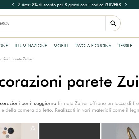
Zuiver: 8% di sconto per 8 giorni con il codice ZUIVER8
RONE
ILLUMINAZIONE
MOBILI
TAVOLA E CUCINA
TESSILE
azioni parete Zuiver
corazioni parete Zui
corazioni per il soggiorno
firmate Zuiver offrono un tocco di fre
e della camera da letto. Realizzati in vari materiali come il leg