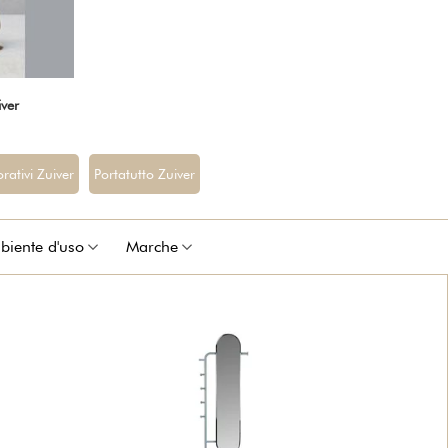
iver
rativi Zuiver
Portatutto Zuiver
iente d'uso
Marche