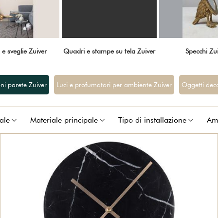
 e sveglie Zuiver
Quadri e stampe su tela Zuiver
Specchi Zu
ni parete Zuiver
Luci e profumatori per ambiente Zuiver
Oggetti deco
ale
Materiale principale
Tipo di installazione
Amb