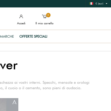
€ (eur)
0
Accedi
Il mio carrello
MARCHE
OFFERTE SPECIALI
ver
schezza ai vostri interni. Specchi, mensole e orologi
no, il cuoio o il cemento, sono pieni di audacia.