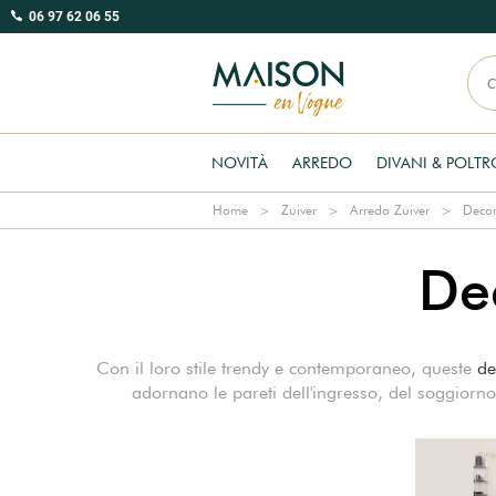
06 97 62 06 55
NOVITÀ
ARREDO
DIVANI & POLT
Home
Zuiver
Arredo Zuiver
Decor
De
Con il loro stile trendy e contemporaneo, queste
de
adornano le pareti dell'ingresso, del soggiorno 