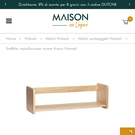
Dutchbone: 8% di sconto per 8 giorni con il codice DUTCH8
0
Home
Hübsch
Mobili Hübsch
Mobili portaoggetti Hübsch
Scaffale impiallacciato rovere chiaro Nomad