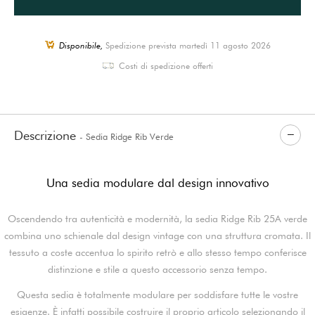
Disponibile,
Spedizione prevista martedì 11 agosto 2026
Costi di spedizione offerti
Descrizione
- Sedia Ridge Rib Verde
Una sedia modulare dal design innovativo
Oscendendo tra autenticità e modernità, la sedia Ridge Rib 25A verde
combina uno schienale dal design vintage con una struttura cromata. Il
tessuto a coste accentua lo spirito retrò e allo stesso tempo conferisce
distinzione e stile a questo accessorio senza tempo.
Questa sedia è totalmente modulare per soddisfare tutte le vostre
esigenze. È infatti possibile costruire il proprio articolo selezionando il