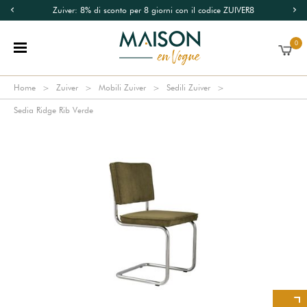
Zuiver: 8% di sconto per 8 giorni con il codice ZUIVER8
0
Home
Zuiver
Mobili Zuiver
Sedili Zuiver
Sedia Ridge Rib Verde