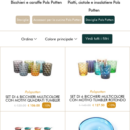
Bicchieri e caraffe Pols Potten
Piatti, ciotole e insalatiere Pols
Potten
Stoviglie
Accessori per la cucina Pols Potten
Stoviglie Pols Potten
Vedi tutti i filtri
Ordina
Colore principale
Polspotten
Polspotten
SET DI 6 BICCHIERI MULTICOLORE
SET DI 6 BICCHIERI MULTICOLORE
CON MOTIVO TUMBLER ROTONDO
CON MOTIVI QUADRATI TUMBLER
€ 140.00
€ 127.50
-10%
€ 120.00
€ 106.00
-10%