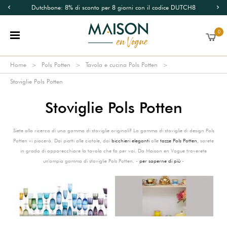
Dutchbone: 8% di sconto per 8 giorni con il codice DUTCH8
0
Home
Pols Potten
Tavola e cucina Pols Potten
Stoviglie Pols Potten
Stoviglie Pols Potten
Siete alla ricerca di una gamma di stoviglie originali? La gamma di stoviglie di design Pols
Potten vi piacerà. Dai piatti alle ciotole, dai
bicchieri eleganti
alle
tazze Pols Potten
, sarete
in grado di apparecchiare la tavola che fa per voi. Da Maison en Vogue troverete
un'ampia gamma di stoviglie Pols Potten. -
per saperne di più
-