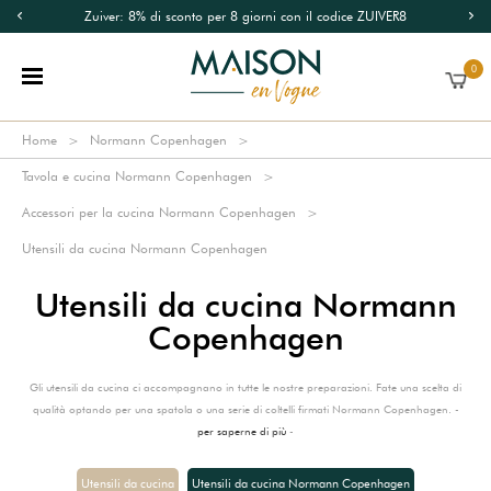
Zuiver: 8% di sconto per 8 giorni con il codice ZUIVER8
0
Home
Normann Copenhagen
Tavola e cucina Normann Copenhagen
Accessori per la cucina Normann Copenhagen
Utensili da cucina Normann Copenhagen
Utensili da cucina Normann
Copenhagen
Gli utensili da cucina ci accompagnano in tutte le nostre preparazioni. Fate una scelta di
qualità optando per una spatola o una serie di coltelli firmati Normann Copenhagen. -
per saperne di più
-
Utensili da cucina
Utensili da cucina Normann Copenhagen