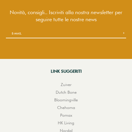
Novità, consigli.. Iscriviti alla
nostra newsletter
per
seguire
tutte le nostre news
LINK SUGGERITI
Zuiver
Dutch Bone
Bloomingville
Chehoma
Pomax
HK Living
Nordal